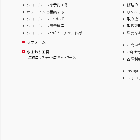
ショールームを予約する
修理の
オンラインで相談する
Q & A
（
ショールームについて
取り扱
ショールーム展示検索
取扱説
ショールーム360°バーチャル体感
重要な
リフォーム
お問い
水まわり工房
20年
（工務店 リフォーム店 ネットワーク）
各種制
Inst
フォロ