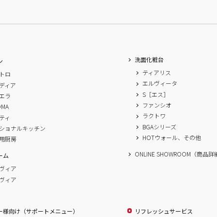
洗面化粧台
ン
ティアリス
トロ
エルヴィータ
ディア
S［エス］
エラ
ファンシオ
OMA
ラクトワ
ティ
BGAシリーズ
ショナルキッチン
HOTウォール、その他
用厨房
ONLINE SHOWROOM（商品
ーム
ヴィア
ヴィア
ー様向け（サポートメニュー）
リフレッシュサービス