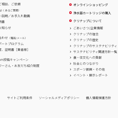
ご相談、ご依頼
オンラインショッピング
よくあるご質問）
浄水器カートリッジの購入
い説明／お手入れ動画
クリナップについて
明書
お知らせ
ごあいさつ/企業情報
クリナップの理念
合わせ
（電話/メール）
クリナップの歴史
サポートプログラム
クリナップのサステナビリティ
度、証明書［業者様］
サステナビリティ関連方針一覧
食・住文化への貢献
agram投稿キャンペーン
社会とのつながり
ワーさん・お友だち紹介制度
スポーツ振興・その他
イベント・展示レポート
サイトご利用条件
ソーシャルメディアポリシー
個人情報保護方針