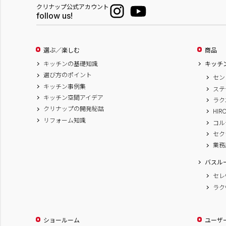
クリナップ公式アカウント
follow us!
選ぶ／楽しむ
商品
キッチンの基礎知識
キッチ
選び方のポイント
セン
キッチン事例集
ステ
キッチン空間アイデア
ラク
クリナップの開発秘話
HIR
リフォーム知識
コル
セク
業務
バスル
セレ
ラク
ショールーム
ユーザ