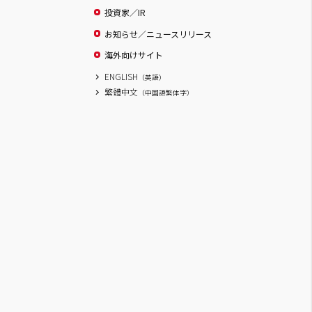
投資家／IR
お知らせ／ニュースリリース
海外向けサイト
ENGLISH
（英語）
繁體中文
（中国語繁体字）