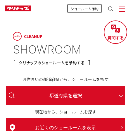
ショールーム予約
CLEANUP
with
質問する
SHOWROOM
クリナップのショールームを予約する
お住まいの都道府県から、ショールームを探す
行くと営業されてしまいそうで不安…
見学後、おすすめの進め方を知りたい
具体的なイメージが持てていなくて、
授乳室やおむつ替えスペースはある？
来場予約をキャンセル・変更したい
土日しか行けないから混雑しそう…
見学中、子どもはどう過ごすの？
他の予定と組み合わせて回れる？
予約は何日前までにすれば良い？
どんな商品が展示されているの？
子どもは連れて行っても大丈夫？
近くにショールームがなくて…
ペット同伴で来場しても良い？
何回行っても迷惑にならない？
なにか準備する必要はある？
持ち物・服装に指定はある？
予約しなくても見学は可能？
カタログが欲しいんだけど、
電車やバスでも行ける？
ショールームに行ったら
ショールーム来場、
車で行っても良い？
車いす使用者や
行くと営業されてしまいそうで不安…
子どもは連れて行っても大丈夫？
お子様連れ・ご家族でのご来場
予約しなくても見学は可能？
なにか準備する必要はある？
車で行っても良い？
おおよその所要時間を知りたい
要望をまとめられるか不安…
高齢者が来場しても大丈夫？
もらうだけでもいいの？
駐車場は近くにある？
どうすればいい？
その場で購入まで
都道府県を選択
駐車場は近くにある？
決めなきゃいけないの？
A.はい、大丈夫です。
A.キッズスペースで
A.多くのショールームで
A.基本的に、ご来場できません。
A.事前のご確認をおすすめします。
A.余裕を持ったスケジューリングが
A.予約なしでのご見学も可能です。
A.下記に従い、ご対応をお願いします。
A.1週間前までのご予約がおすすめですが、
A.土日は混雑しやすいですが、
A.見学だけでも大丈夫。
A.何度でもご来場いただいて大丈夫です。
A.WEB上で事前にご確認いただけます。
A.必須ではないですが、
A.指定は無いですが、
A.「商品仕様書」をもとに
来場予約をキャンセル・変更したい
見学中、子どもはどう過ごすの？
持ち物・服装に指定はある？
ショールームに行ったら
アクセス・駐車場
現在地から、ショールームを探す
A.はい、ご来場いただけます。
A.お車でのご来場も大丈夫です。
A.オンライン相談をご利用いただけます。
ご予約いただくとスムーズに
A.目安として1商品あたり
A.アドバイザーが丁寧にサポートします。
A.はい、大丈夫です。
ご準備いただけると
ご用意いただくと便利なものがあります。
お過ごしいただけます。
ご用意しております。
おすすめです。
直前でもご相談いただけます。
無理な営業はありません。
業者様とご相談ください。
ショールームにはお子さま連れのお客様
誠に申し訳ございませんが、盲導犬・介
公共交通機関をご利用の際は、事前に各
予約なしでも見学できますが、その時の
商品の検討には時間がかかるもの。商品
ショールームの「展示品検索」から、各
電車やバスでも行ける？
その場で購入まで
■
WEB予約の場合
A.ご帰宅後、ゆっくりご検討ください。
ご案内できます。
30〜90分ほどかかります。
お気軽にお申し付けください。
見学がより充実します。
も多くいらっしゃいます。ほとんどのシ
助犬・聴導犬以外のペットの同伴はご遠
ショールームの詳細ページをご参照くだ
状況に応じて、入館時にお待ちいただい
をもう一度確認したい場合は、ご来場が
ショールームで展示しているキッチン・
多くのショールームにはキッズスペース
赤ちゃん連れのご家族にも心地よくお過
車いすをご使用の方やご年配の方も安心
多くのショールームでは、敷地内や近隣
ご自宅から参加できるオンライン相談が
ご予約の際にご希望の時間を伝えていた
拠点やご希望日時、混雑状況によって異
アドバイザーがご要望を伺い、整理しな
ショールームは「迷っている人」こそ訪
図面や寸法が分かる資料、家電のサイズ
ご見学後は、商品仕様書をもとに、工事
決めなきゃいけないの？
お近くのショールームを表示
予約完了メールに記載のURLからキャン
●
授乳室やおむつ替えスペースはある？
見学後、おすすめの進め方を知りたい
予約は何日前までにすれば良い？
予約・当日の流れ