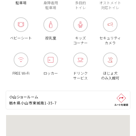
駐車場
身障者用
多目的
オストメイト
駐車場
トイレ
対応トイレ
ベビーシート
授乳室
キッズ
セキュリティ
コーナー
カメラ
FREE Wi-Fi
ロッカー
ドリンク
ほじょ犬
サービス
のみ入館可
小山ショールーム
栃木県小山市東城南1-35-7