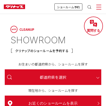
ショールーム予約
CLEANUP
with
質問する
SHOWROOM
クリナップのショールームを予約する
お住まいの都道府県から、ショールームを探す
行くと営業されてしまいそうで不安…
見学後、おすすめの進め方を知りたい
具体的なイメージが持てていなくて、
授乳室やおむつ替えスペースはある？
来場予約をキャンセル・変更したい
土日しか行けないから混雑しそう…
見学中、子どもはどう過ごすの？
他の予定と組み合わせて回れる？
予約は何日前までにすれば良い？
どんな商品が展示されているの？
子どもは連れて行っても大丈夫？
近くにショールームがなくて…
ペット同伴で来場しても良い？
何回行っても迷惑にならない？
なにか準備する必要はある？
持ち物・服装に指定はある？
予約しなくても見学は可能？
カタログが欲しいんだけど、
電車やバスでも行ける？
ショールームに行ったら
ショールーム来場、
車で行っても良い？
車いす使用者や
行くと営業されてしまいそうで不安…
子どもは連れて行っても大丈夫？
お子様連れ・ご家族でのご来場
予約しなくても見学は可能？
なにか準備する必要はある？
車で行っても良い？
おおよその所要時間を知りたい
要望をまとめられるか不安…
高齢者が来場しても大丈夫？
もらうだけでもいいの？
駐車場は近くにある？
どうすればいい？
その場で購入まで
都道府県を選択
駐車場は近くにある？
決めなきゃいけないの？
A.はい、大丈夫です。
A.キッズスペースで
A.多くのショールームで
A.基本的に、ご来場できません。
A.事前のご確認をおすすめします。
A.余裕を持ったスケジューリングが
A.予約なしでのご見学も可能です。
A.下記に従い、ご対応をお願いします。
A.1週間前までのご予約がおすすめですが、
A.土日は混雑しやすいですが、
A.見学だけでも大丈夫。
A.何度でもご来場いただいて大丈夫です。
A.WEB上で事前にご確認いただけます。
A.必須ではないですが、
A.指定は無いですが、
A.「商品仕様書」をもとに
来場予約をキャンセル・変更したい
見学中、子どもはどう過ごすの？
持ち物・服装に指定はある？
ショールームに行ったら
アクセス・駐車場
現在地から、ショールームを探す
A.はい、ご来場いただけます。
A.お車でのご来場も大丈夫です。
A.オンライン相談をご利用いただけます。
ご予約いただくとスムーズに
A.目安として1商品あたり
A.アドバイザーが丁寧にサポートします。
A.はい、大丈夫です。
ご準備いただけると
ご用意いただくと便利なものがあります。
お過ごしいただけます。
ご用意しております。
おすすめです。
直前でもご相談いただけます。
無理な営業はありません。
業者様とご相談ください。
ショールームにはお子さま連れのお客様
誠に申し訳ございませんが、盲導犬・介
公共交通機関をご利用の際は、事前に各
予約なしでも見学できますが、その時の
商品の検討には時間がかかるもの。商品
ショールームの「展示品検索」から、各
電車やバスでも行ける？
その場で購入まで
■
WEB予約の場合
A.ご帰宅後、ゆっくりご検討ください。
ご案内できます。
30〜90分ほどかかります。
お気軽にお申し付けください。
見学がより充実します。
も多くいらっしゃいます。ほとんどのシ
助犬・聴導犬以外のペットの同伴はご遠
ショールームの詳細ページをご参照くだ
状況に応じて、入館時にお待ちいただい
をもう一度確認したい場合は、ご来場が
ショールームで展示しているキッチン・
多くのショールームにはキッズスペース
赤ちゃん連れのご家族にも心地よくお過
車いすをご使用の方やご年配の方も安心
多くのショールームでは、敷地内や近隣
ご自宅から参加できるオンライン相談が
ご予約の際にご希望の時間を伝えていた
拠点やご希望日時、混雑状況によって異
アドバイザーがご要望を伺い、整理しな
ショールームは「迷っている人」こそ訪
図面や寸法が分かる資料、家電のサイズ
ご見学後は、商品仕様書をもとに、工事
決めなきゃいけないの？
お近くのショールームを表示
予約完了メールに記載のURLからキャン
●
授乳室やおむつ替えスペースはある？
見学後、おすすめの進め方を知りたい
予約は何日前までにすれば良い？
予約・当日の流れ