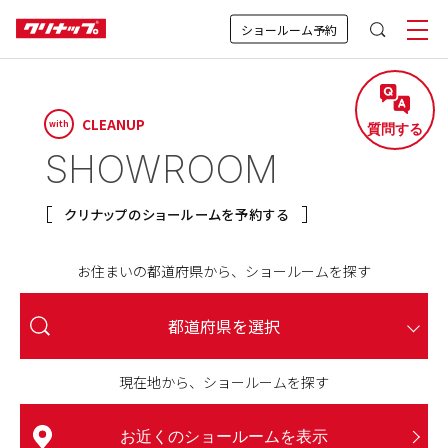
ショールーム予約
CLEANUP
with
質問する
SHOWROOM
クリナップのショールームを予約する
お住まいの都道府県から、ショールームを探す
行くと営業されてしまいそうで不安…
見学後、おすすめの進め方を知りたい
具体的なイメージが持てていなくて、
授乳室やおむつ替えスペースはある？
来場予約をキャンセル・変更したい
土日しか行けないから混雑しそう…
見学中、子どもはどう過ごすの？
他の予定と組み合わせて回れる？
予約は何日前までにすれば良い？
どんな商品が展示されているの？
子どもは連れて行っても大丈夫？
近くにショールームがなくて…
ペット同伴で来場しても良い？
何回行っても迷惑にならない？
なにか準備する必要はある？
持ち物・服装に指定はある？
予約しなくても見学は可能？
カタログが欲しいんだけど、
電車やバスでも行ける？
ショールームに行ったら
ショールーム来場、
車で行っても良い？
車いす使用者や
行くと営業されてしまいそうで不安…
子どもは連れて行っても大丈夫？
お子様連れ・ご家族でのご来場
予約しなくても見学は可能？
なにか準備する必要はある？
車で行っても良い？
おおよその所要時間を知りたい
要望をまとめられるか不安…
高齢者が来場しても大丈夫？
もらうだけでもいいの？
駐車場は近くにある？
どうすればいい？
その場で購入まで
都道府県を選択
駐車場は近くにある？
決めなきゃいけないの？
A.はい、大丈夫です。
A.キッズスペースで
A.多くのショールームで
A.基本的に、ご来場できません。
A.事前のご確認をおすすめします。
A.余裕を持ったスケジューリングが
A.予約なしでのご見学も可能です。
A.下記に従い、ご対応をお願いします。
A.1週間前までのご予約がおすすめですが、
A.土日は混雑しやすいですが、
A.見学だけでも大丈夫。
A.何度でもご来場いただいて大丈夫です。
A.WEB上で事前にご確認いただけます。
A.必須ではないですが、
A.指定は無いですが、
A.「商品仕様書」をもとに
来場予約をキャンセル・変更したい
見学中、子どもはどう過ごすの？
持ち物・服装に指定はある？
ショールームに行ったら
アクセス・駐車場
現在地から、ショールームを探す
A.はい、ご来場いただけます。
A.お車でのご来場も大丈夫です。
A.オンライン相談をご利用いただけます。
ご予約いただくとスムーズに
A.目安として1商品あたり
A.アドバイザーが丁寧にサポートします。
A.はい、大丈夫です。
ご準備いただけると
ご用意いただくと便利なものがあります。
お過ごしいただけます。
ご用意しております。
おすすめです。
直前でもご相談いただけます。
無理な営業はありません。
業者様とご相談ください。
ショールームにはお子さま連れのお客様
誠に申し訳ございませんが、盲導犬・介
公共交通機関をご利用の際は、事前に各
予約なしでも見学できますが、その時の
商品の検討には時間がかかるもの。商品
ショールームの「展示品検索」から、各
電車やバスでも行ける？
その場で購入まで
■
WEB予約の場合
A.ご帰宅後、ゆっくりご検討ください。
ご案内できます。
30〜90分ほどかかります。
お気軽にお申し付けください。
見学がより充実します。
も多くいらっしゃいます。ほとんどのシ
助犬・聴導犬以外のペットの同伴はご遠
ショールームの詳細ページをご参照くだ
状況に応じて、入館時にお待ちいただい
をもう一度確認したい場合は、ご来場が
ショールームで展示しているキッチン・
多くのショールームにはキッズスペース
赤ちゃん連れのご家族にも心地よくお過
車いすをご使用の方やご年配の方も安心
多くのショールームでは、敷地内や近隣
ご自宅から参加できるオンライン相談が
ご予約の際にご希望の時間を伝えていた
拠点やご希望日時、混雑状況によって異
アドバイザーがご要望を伺い、整理しな
ショールームは「迷っている人」こそ訪
図面や寸法が分かる資料、家電のサイズ
ご見学後は、商品仕様書をもとに、工事
決めなきゃいけないの？
お近くのショールームを表示
予約完了メールに記載のURLからキャン
●
授乳室やおむつ替えスペースはある？
見学後、おすすめの進め方を知りたい
予約は何日前までにすれば良い？
予約・当日の流れ