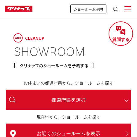
ショールーム予約
CLEANUP
with
質問する
SHOWROOM
クリナップのショールームを予約する
お住まいの都道府県から、ショールームを探す
行くと営業されてしまいそうで不安…
見学後、おすすめの進め方を知りたい
具体的なイメージが持てていなくて、
授乳室やおむつ替えスペースはある？
来場予約をキャンセル・変更したい
土日しか行けないから混雑しそう…
見学中、子どもはどう過ごすの？
他の予定と組み合わせて回れる？
予約は何日前までにすれば良い？
どんな商品が展示されているの？
子どもは連れて行っても大丈夫？
近くにショールームがなくて…
ペット同伴で来場しても良い？
何回行っても迷惑にならない？
なにか準備する必要はある？
持ち物・服装に指定はある？
予約しなくても見学は可能？
カタログが欲しいんだけど、
電車やバスでも行ける？
ショールームに行ったら
ショールーム来場、
車で行っても良い？
車いす使用者や
行くと営業されてしまいそうで不安…
子どもは連れて行っても大丈夫？
お子様連れ・ご家族でのご来場
予約しなくても見学は可能？
なにか準備する必要はある？
車で行っても良い？
おおよその所要時間を知りたい
要望をまとめられるか不安…
高齢者が来場しても大丈夫？
もらうだけでもいいの？
駐車場は近くにある？
どうすればいい？
その場で購入まで
都道府県を選択
駐車場は近くにある？
決めなきゃいけないの？
A.はい、大丈夫です。
A.キッズスペースで
A.多くのショールームで
A.基本的に、ご来場できません。
A.事前のご確認をおすすめします。
A.余裕を持ったスケジューリングが
A.予約なしでのご見学も可能です。
A.下記に従い、ご対応をお願いします。
A.1週間前までのご予約がおすすめですが、
A.土日は混雑しやすいですが、
A.見学だけでも大丈夫。
A.何度でもご来場いただいて大丈夫です。
A.WEB上で事前にご確認いただけます。
A.必須ではないですが、
A.指定は無いですが、
A.「商品仕様書」をもとに
来場予約をキャンセル・変更したい
見学中、子どもはどう過ごすの？
持ち物・服装に指定はある？
ショールームに行ったら
アクセス・駐車場
現在地から、ショールームを探す
A.はい、ご来場いただけます。
A.お車でのご来場も大丈夫です。
A.オンライン相談をご利用いただけます。
ご予約いただくとスムーズに
A.目安として1商品あたり
A.アドバイザーが丁寧にサポートします。
A.はい、大丈夫です。
ご準備いただけると
ご用意いただくと便利なものがあります。
お過ごしいただけます。
ご用意しております。
おすすめです。
直前でもご相談いただけます。
無理な営業はありません。
業者様とご相談ください。
ショールームにはお子さま連れのお客様
誠に申し訳ございませんが、盲導犬・介
公共交通機関をご利用の際は、事前に各
予約なしでも見学できますが、その時の
商品の検討には時間がかかるもの。商品
ショールームの「展示品検索」から、各
電車やバスでも行ける？
その場で購入まで
■
WEB予約の場合
A.ご帰宅後、ゆっくりご検討ください。
ご案内できます。
30〜90分ほどかかります。
お気軽にお申し付けください。
見学がより充実します。
も多くいらっしゃいます。ほとんどのシ
助犬・聴導犬以外のペットの同伴はご遠
ショールームの詳細ページをご参照くだ
状況に応じて、入館時にお待ちいただい
をもう一度確認したい場合は、ご来場が
ショールームで展示しているキッチン・
多くのショールームにはキッズスペース
赤ちゃん連れのご家族にも心地よくお過
車いすをご使用の方やご年配の方も安心
多くのショールームでは、敷地内や近隣
ご自宅から参加できるオンライン相談が
ご予約の際にご希望の時間を伝えていた
拠点やご希望日時、混雑状況によって異
アドバイザーがご要望を伺い、整理しな
ショールームは「迷っている人」こそ訪
図面や寸法が分かる資料、家電のサイズ
ご見学後は、商品仕様書をもとに、工事
決めなきゃいけないの？
お近くのショールームを表示
予約完了メールに記載のURLからキャン
●
授乳室やおむつ替えスペースはある？
見学後、おすすめの進め方を知りたい
予約は何日前までにすれば良い？
予約・当日の流れ