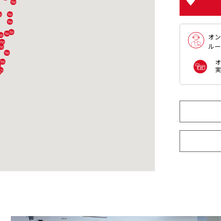
オン
ルー
オ
実