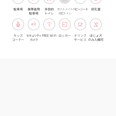
駐車場
身障者用
多目的
オストメイト
ベビーシート
授乳室
駐車場
トイレ
対応トイレ
キッズ
セキュリティ
FREE Wi-Fi
ロッカー
ドリンク
ほじょ犬
コーナー
カメラ
サービス
のみ入館可