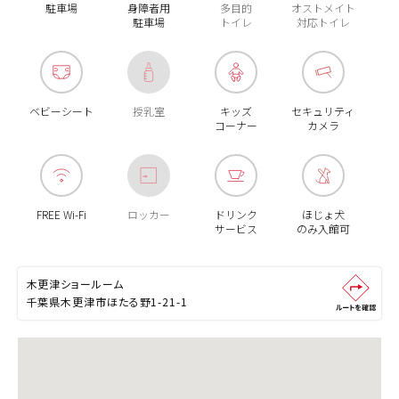
駐車場
身障者用
多目的
オストメイト
駐車場
トイレ
対応トイレ
ベビーシート
授乳室
キッズ
セキュリティ
コーナー
カメラ
FREE Wi-Fi
ロッカー
ドリンク
ほじょ犬
サービス
のみ入館可
木更津ショールーム
千葉県木更津市ほたる野1-21-1