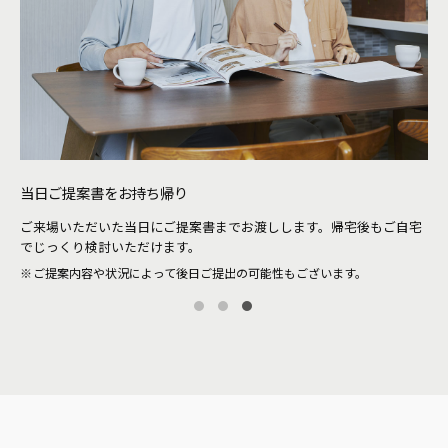
クリナップ・キッチンタウン・横浜
当日ご提案書をお持ち帰り
待
ご来場いただいた当日にご提案書までお渡しします。帰宅後もご自宅
。当
シ
でじっくり検討いただけます。
ザ
ご提案内容や状況によって後日ご提出の可能性もございます。