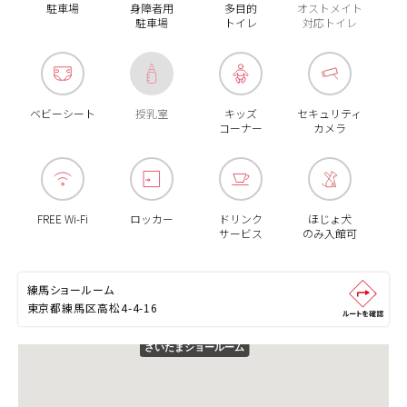
駐車場
身障者用
多目的
オストメイト
駐車場
トイレ
対応トイレ
ベビーシート
授乳室
キッズ
セキュリティ
コーナー
カメラ
FREE Wi-Fi
ロッカー
ドリンク
ほじょ犬
サービス
のみ入館可
練馬ショールーム
東京都練馬区高松4-4-16
さいたまショールーム