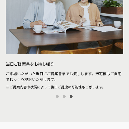
当日ご提案書をお持ち帰り
待
ご来場いただいた当日にご提案書までお渡しします。帰宅後もご自宅
。当
シ
でじっくり検討いただけます。
ザ
ご提案内容や状況によって後日ご提出の可能性もございます。