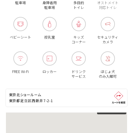
駐車場
身障者用
多目的
オストメイト
駐車場
トイレ
対応トイレ
ベビーシート
授乳室
キッズ
セキュリティ
コーナー
カメラ
FREE Wi-Fi
ロッカー
ドリンク
ほじょ犬
サービス
のみ入館可
東京北ショールーム
東京都足立区西新井7-2-1
越谷ショールーム