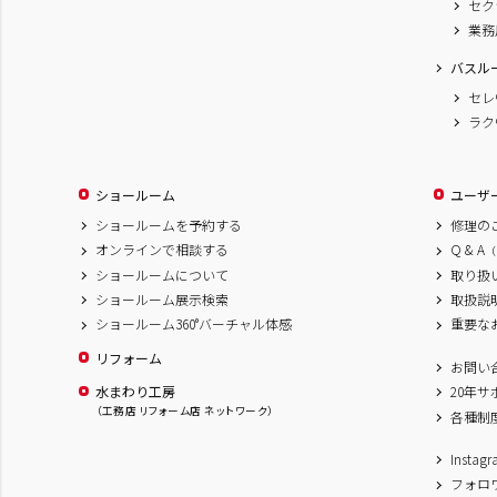
セク
業務
バスル
セレ
ラク
ショールーム
ユーザ
ショールームを予約する
修理の
オンラインで相談する
Q & A
（
ショールームについて
取り扱
ショールーム展示検索
取扱説
ショールーム360°バーチャル体感
重要な
リフォーム
お問い
水まわり工房
20年
（工務店 リフォーム店 ネットワーク）
各種制
Inst
フォロ