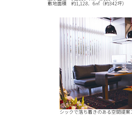
敷地面積
約1,128．6㎡（約342坪）
シックで落ち着きのある空間提案