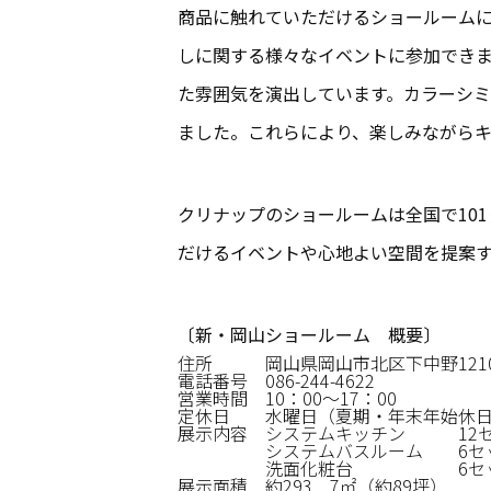
商品に触れていただけるショールーム
しに関する様々なイベントに参加でき
た雰囲気を演出しています。カラーシ
ました。これらにより、楽しみながら
クリナップのショールームは全国で10
だけるイベントや心地よい空間を提案す
〔新・岡山ショールーム 概要〕
住所
岡山県岡山市北区下中野1210
電話番号
086-244-4622
営業時間
10：00～17：00
定休日
水曜日（夏期・年末年始休
展示内容
システムキッチン
1
システムバスルーム
6セ
洗面化粧台
6セ
展示面積
約293．7㎡（約89坪）