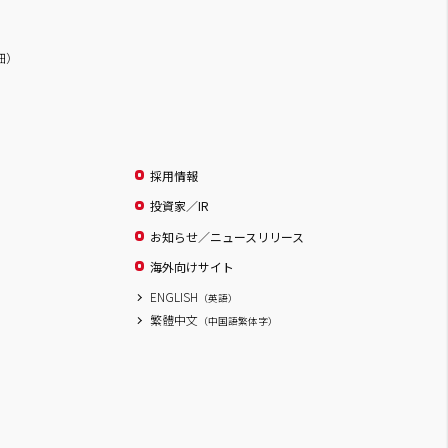
詳細）
採用情報
投資家／IR
お知らせ／ニュースリリース
海外向けサイト
ENGLISH
（英語）
繁體中文
（中国語繁体字）