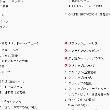
BGAシリーズ
ショナルキッチン
HOTウォール、その他
用厨房
ONLINE SHOWROOM（商品
ーム
ヴィア
ヴィア
ー様向け（サポートメニュー）
リフレッシュサービス
ご相談、ご依頼
オンラインショッピング
よくあるご質問）
浄水器カートリッジの購入
い説明／お手入れ動画
クリナップについて
明書
お知らせ
ごあいさつ/企業情報
クリナップの理念
合わせ
（電話/メール）
クリナップの歴史
サポートプログラム
クリナップのサステナビリティ
度、証明書［業者様］
サステナビリティ関連方針一覧
食・住文化への貢献
agram投稿キャンペーン
社会とのつながり
ワーさん・お友だち紹介制度