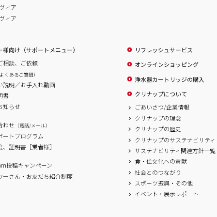
ヴィア
ヴィア
ー様向け（サポートメニュー）
リフレッシュサービス
ご相談、ご依頼
オンラインショッピング
よくあるご質問）
浄水器カートリッジの購入
い説明／お手入れ動画
クリナップについて
明書
お知らせ
ごあいさつ/企業情報
クリナップの理念
合わせ
（電話/メール）
クリナップの歴史
サポートプログラム
クリナップのサステナビリティ
度、証明書［業者様］
サステナビリティ関連方針一覧
食・住文化への貢献
agram投稿キャンペーン
社会とのつながり
ワーさん・お友だち紹介制度
スポーツ振興・その他
イベント・展示レポート