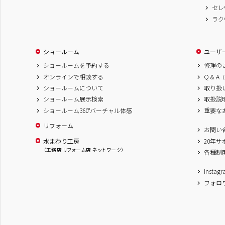
セレ
ラク
ショールーム
ユーザ
ショールームを予約する
修理の
オンラインで相談する
Q & A
（
ショールームについて
取り扱
ショールーム展示検索
取扱説
ショールーム360°バーチャル体感
重要な
リフォーム
お問い
水まわり工房
20年
（工務店 リフォーム店 ネットワーク）
各種制
Inst
フォロ