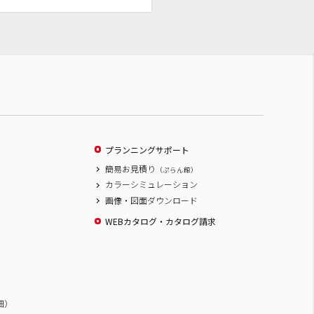
プランニングサポート
簡易お見積り
（ぷらん館）
カラーシミュレーション
画像・図面ダウンロード
WEBカタログ・カタログ請求
詳細）