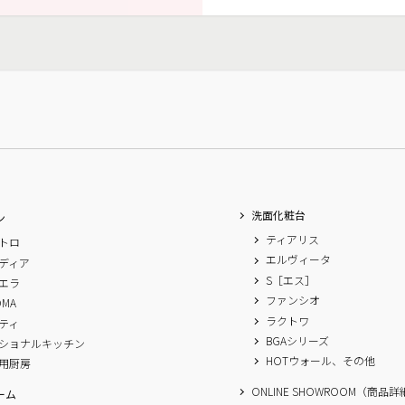
洗面化粧台
ン
ティアリス
トロ
エルヴィータ
ディア
S［エス］
エラ
ファンシオ
OMA
ラクトワ
ティ
BGAシリーズ
ショナルキッチン
HOTウォール、その他
用厨房
ONLINE SHOWROOM（商品
ーム