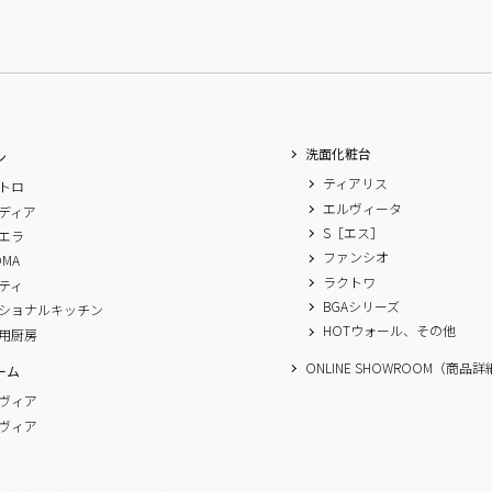
洗面化粧台
ン
ティアリス
トロ
エルヴィータ
ディア
S［エス］
エラ
ファンシオ
OMA
ラクトワ
ティ
BGAシリーズ
ショナルキッチン
HOTウォール、その他
用厨房
ONLINE SHOWROOM（商品
ーム
ヴィア
ヴィア