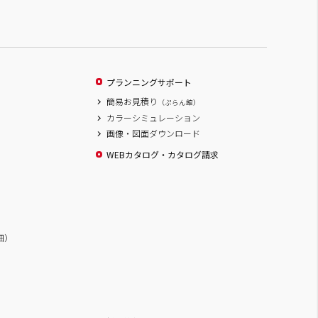
プランニングサポート
簡易お見積り
（ぷらん館）
カラーシミュレーション
画像・図面ダウンロード
WEBカタログ・カタログ請求
詳細）