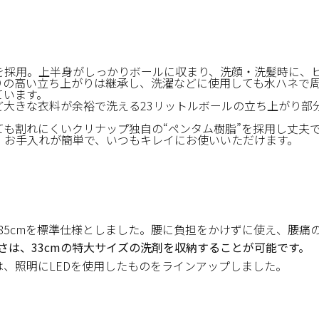
を採用。上半身がしっかりボールに収まり、洗顔・洗髪時に、
りの高い立ち上がりは継承し、洗濯などに使用しても水ハネで
ています。
ど大きな衣料が余裕で洗える23リットルボールの立ち上がり部
ても割れにくいクリナップ独自の“ペンタム樹脂”を採用し丈夫
、お手入れが簡単で、いつもキレイにお使いいただけます。
85cmを標準仕様としました。腰に負担をかけずに使え、腰痛
さは、33cmの特大サイズの洗剤を収納することが可能です。
は、照明にLEDを使用したものをラインアップしました。