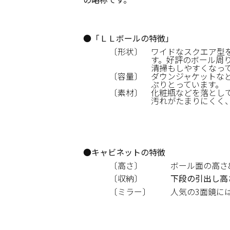
●「ＬＬボールの特徴」
〔形状〕
ワイドなスクエア型
す。好評のボール周
清掃もしやすくなっ
〔容量〕
ダウンジャケットな
ぷりとっています。
〔素材〕
化粧瓶などを落とし
汚れがたまりにくく
●キャビネットの特徴
〔高さ〕
ボール面の高さ
〔収納〕
下段の引出し高
〔ミラー〕
人気の3面鏡に