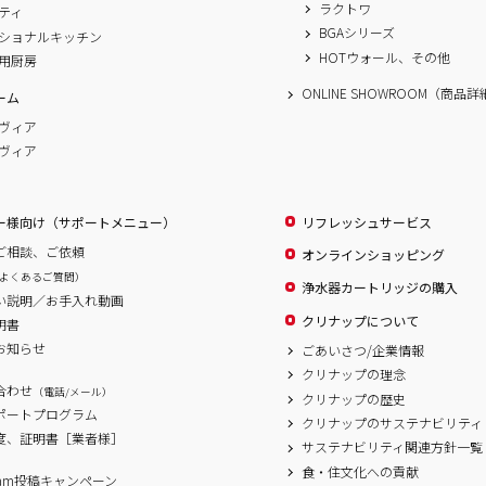
ラクトワ
ティ
BGAシリーズ
ショナルキッチン
HOTウォール、その他
用厨房
ONLINE SHOWROOM（商品
ーム
ヴィア
ヴィア
ー様向け（サポートメニュー）
リフレッシュサービス
ご相談、ご依頼
オンラインショッピング
よくあるご質問）
浄水器カートリッジの購入
い説明／お手入れ動画
クリナップについて
明書
お知らせ
ごあいさつ/企業情報
クリナップの理念
合わせ
（電話/メール）
クリナップの歴史
サポートプログラム
クリナップのサステナビリティ
度、証明書［業者様］
サステナビリティ関連方針一覧
食・住文化への貢献
agram投稿キャンペーン