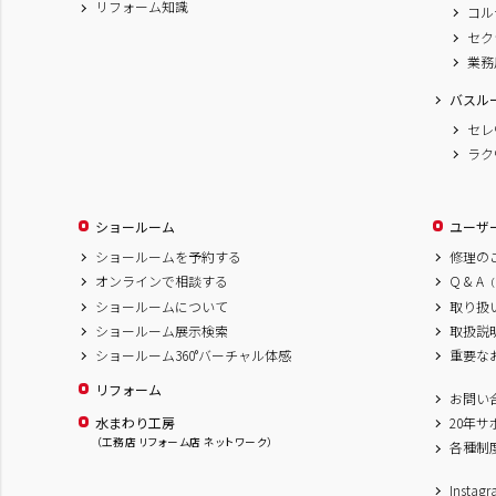
リフォーム知識
コル
セク
業務
バスル
セレ
ラク
ショールーム
ユーザ
ショールームを予約する
修理の
オンラインで相談する
Q & A
（
ショールームについて
取り扱
ショールーム展示検索
取扱説
ショールーム360°バーチャル体感
重要な
リフォーム
お問い
水まわり工房
20年
（工務店 リフォーム店 ネットワーク）
各種制
Inst