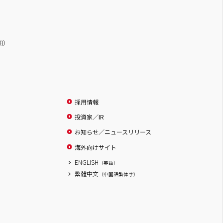
詳細）
採用情報
投資家／IR
お知らせ／ニュースリリース
海外向けサイト
ENGLISH
（英語）
繁體中文
（中国語繁体字）