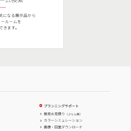
ーム検索
気になる展示品から
ョールームを
できます。
プランニングサポート
簡易お見積り
（ぷらん館）
カラーシミュレーション
画像・図面ダウンロード