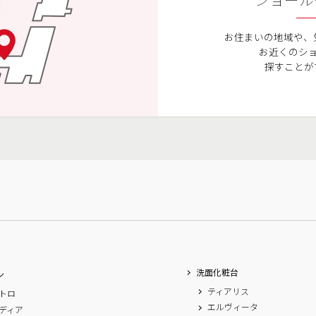
ショール
お住まいの地域や、
お近くのシ
探すことが
洗面化粧台
ン
ティアリス
トロ
エルヴィータ
ディア