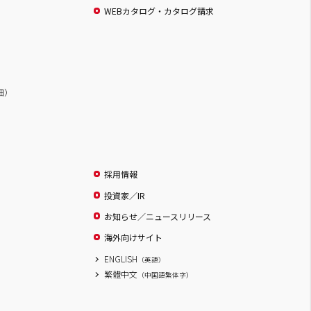
WEBカタログ・カタログ請求
詳細）
採用情報
投資家／IR
お知らせ／ニュースリリース
海外向けサイト
ENGLISH
（英語）
繁體中文
（中国語繁体字）