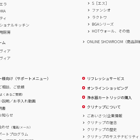
S［エス］
エラ
ファンシオ
OMA
ラクトワ
ティ
BGAシリーズ
ショナルキッチン
HOTウォール、その他
用厨房
ONLINE SHOWROOM（商品
ーム
ヴィア
ヴィア
ー様向け（サポートメニュー）
リフレッシュサービス
ご相談、ご依頼
オンラインショッピング
よくあるご質問）
浄水器カートリッジの購入
い説明／お手入れ動画
クリナップについて
明書
お知らせ
ごあいさつ/企業情報
クリナップの理念
合わせ
（電話/メール）
クリナップの歴史
サポートプログラム
クリナップのサステナビリティ