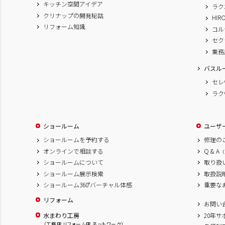
キッチン空間アイデア
ラク
クリナップの開発秘話
HIR
リフォーム知識
コル
セク
業務
バスル
セレ
ラク
ショールーム
ユーザ
ショールームを予約する
修理の
オンラインで相談する
Q & A
（
ショールームについて
取り扱
ショールーム展示検索
取扱説
ショールーム360°バーチャル体感
重要な
リフォーム
お問い
水まわり工房
20年
（工務店 リフォーム店 ネットワーク）