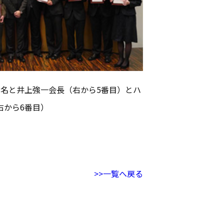
8名と井上強一会長（右から5番目）とハ
右から6番目）
>>一覧へ戻る