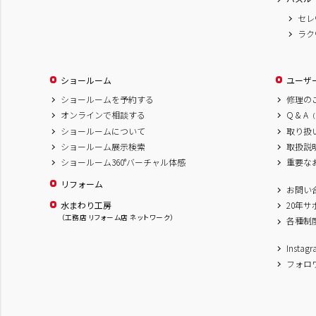
セレ
ラク
ショールーム
ユーザ
ショールームを予約する
修理の
オンラインで相談する
Q & A
（
ショールームについて
取り扱
ショールーム展示検索
取扱説
ショールーム360°バーチャル体感
重要な
リフォーム
お問い
水まわり工房
20年
（工務店 リフォーム店 ネットワーク）
各種制
Inst
フォロ