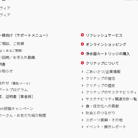
ヴィア
ヴィア
ー様向け（サポートメニュー）
リフレッシュサービス
ご相談、ご依頼
オンラインショッピング
よくあるご質問）
浄水器カートリッジの購入
い説明／お手入れ動画
クリナップについて
明書
お知らせ
ごあいさつ/企業情報
クリナップの理念
合わせ
（電話/メール）
クリナップの歴史
サポートプログラム
クリナップのサステナビリティ
度、証明書［業者様］
サステナビリティ関連方針一覧
食・住文化への貢献
agram投稿キャンペーン
社会とのつながり
ワーさん・お友だち紹介制度
スポーツ振興・その他
イベント・展示レポート