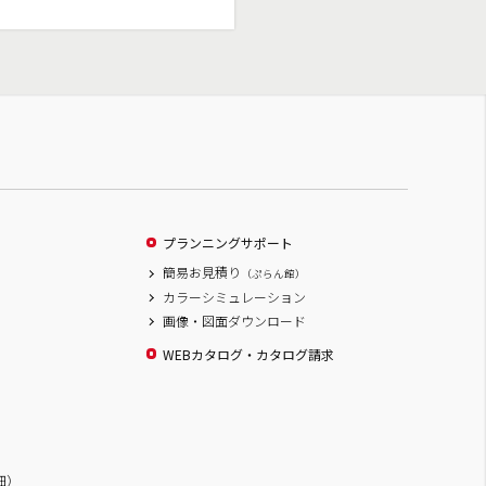
プランニングサポート
簡易お見積り
（ぷらん館）
カラーシミュレーション
画像・図面ダウンロード
WEBカタログ・カタログ請求
詳細）