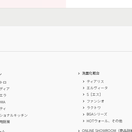
洗面化粧台
ン
ティアリス
トロ
エルヴィータ
ディア
S［エス］
エラ
ファンシオ
OMA
ラクトワ
ティ
BGAシリーズ
ショナルキッチン
HOTウォール、その他
用厨房
ONLINE SHOWROOM（商品
ーム