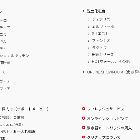
洗面化粧台
ン
ティアリス
トロ
エルヴィータ
ディア
S［エス］
エラ
ファンシオ
OMA
ラクトワ
ティ
BGAシリーズ
ショナルキッチン
HOTウォール、その他
用厨房
ONLINE SHOWROOM（商品
ーム
ヴィア
ヴィア
ー様向け（サポートメニュー）
リフレッシュサービス
ご相談、ご依頼
オンラインショッピング
よくあるご質問）
浄水器カートリッジの購入
い説明／お手入れ動画
クリナップについて
明書