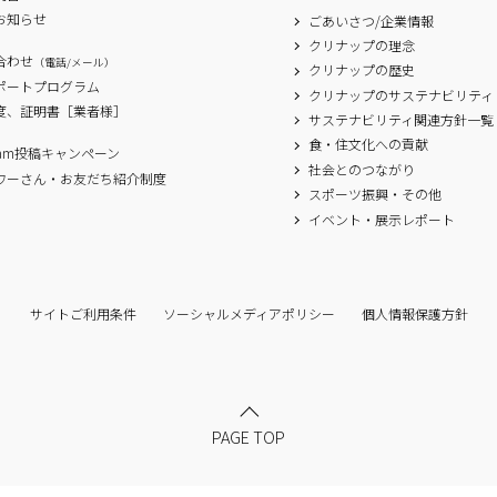
お知らせ
ごあいさつ/企業情報
クリナップの理念
合わせ
（電話/メール）
クリナップの歴史
サポートプログラム
クリナップのサステナビリティ
度、証明書［業者様］
サステナビリティ関連方針一覧
食・住文化への貢献
agram投稿キャンペーン
社会とのつながり
ワーさん・お友だち紹介制度
スポーツ振興・その他
イベント・展示レポート
サイトご利用条件
ソーシャルメディアポリシー
個人情報保護方針
PAGE TOP