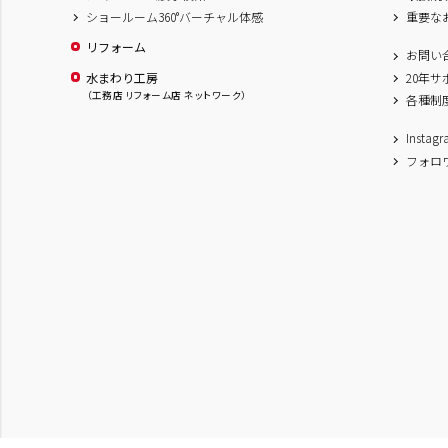
ショールーム360°バーチャル体感
重要な
リフォーム
お問い
水まわり工房
20年
（工務店 リフォーム店 ネットワーク）
各種制
Inst
フォロ