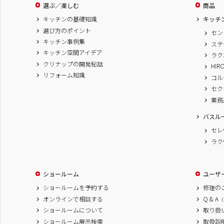
選ぶ／楽しむ
商品
キッチンの基礎知識
キッチ
選び方のポイント
セン
キッチン事例集
ステ
キッチン空間アイデア
ラク
クリナップの開発秘話
HIR
リフォーム知識
コル
セク
業務
バスル
セレ
ラク
ショールーム
ユーザ
ショールームを予約する
修理の
オンラインで相談する
Q & A
（
ショールームについて
取り扱
ショールーム展示検索
取扱説