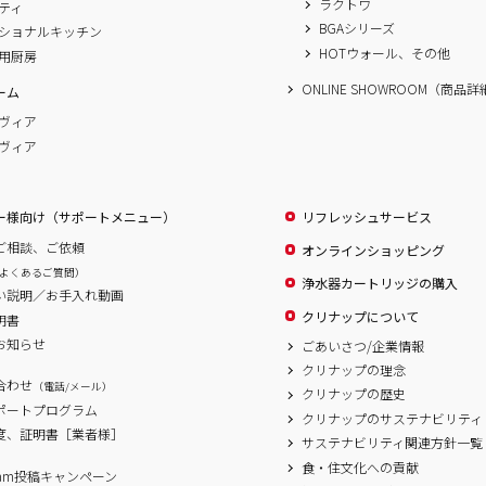
ラクトワ
ティ
BGAシリーズ
ショナルキッチン
HOTウォール、その他
用厨房
ONLINE SHOWROOM（商品
ーム
ヴィア
ヴィア
ー様向け（サポートメニュー）
リフレッシュサービス
ご相談、ご依頼
オンラインショッピング
よくあるご質問）
浄水器カートリッジの購入
い説明／お手入れ動画
クリナップについて
明書
お知らせ
ごあいさつ/企業情報
クリナップの理念
合わせ
（電話/メール）
クリナップの歴史
サポートプログラム
クリナップのサステナビリティ
度、証明書［業者様］
サステナビリティ関連方針一覧
食・住文化への貢献
agram投稿キャンペーン