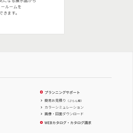
気になる展示品から
ョールームを
できます。
プランニングサポート
簡易お見積り
（ぷらん館）
カラーシミュレーション
画像・図面ダウンロード
WEBカタログ・カタログ請求