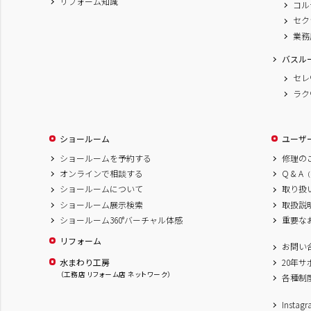
リフォーム知識
コル
セク
業務
バスル
セレ
ラク
ショールーム
ユーザ
ショールームを予約する
修理の
オンラインで相談する
Q & A
（
ショールームについて
取り扱
ショールーム展示検索
取扱説
ショールーム360°バーチャル体感
重要な
リフォーム
お問い
水まわり工房
20年
（工務店 リフォーム店 ネットワーク）
各種制
Inst