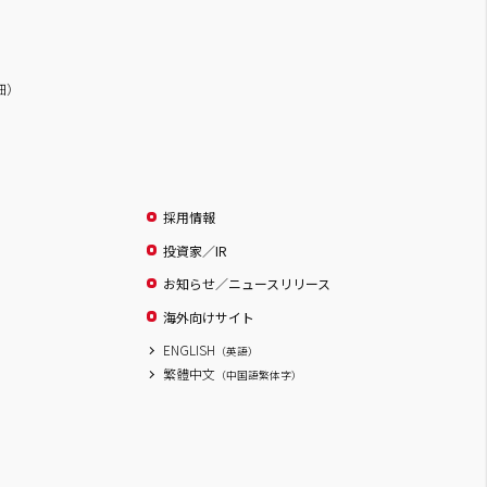
詳細）
採用情報
投資家／IR
お知らせ／ニュースリリース
海外向けサイト
ENGLISH
（英語）
繁體中文
（中国語繁体字）