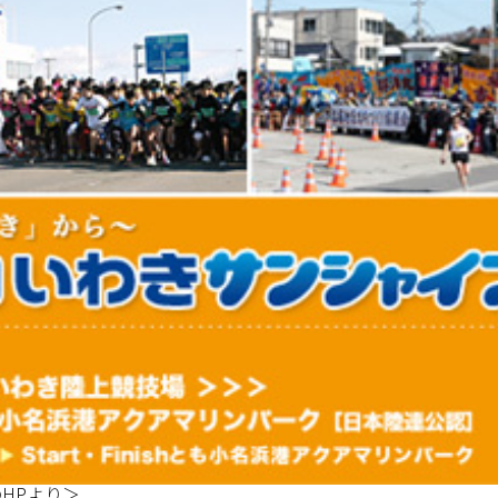
HPより＞