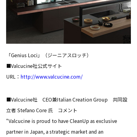
「Genius Loci」（ジーニアスロッチ）
■Valcucine社公式サイト
URL：
http://www.valcucine.com/
■Valcucine社 CEO兼Italian Creation Group 共同設
立者 Stefano Core 氏 コメント
“Valcucine is proud to have CleanUp as exclusive
partner in Japan, a strategic market and an