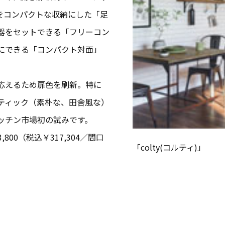
をコンパクトな収納にした「足
器をセットできる「フリーコン
にできる「コンパクト対面」
応えるため扉色を刷新。特に
ティック（素朴な、田舎風な）
ッチン市場初の試みです。
00（税込￥317,304／間口
「colty(コルティ)」