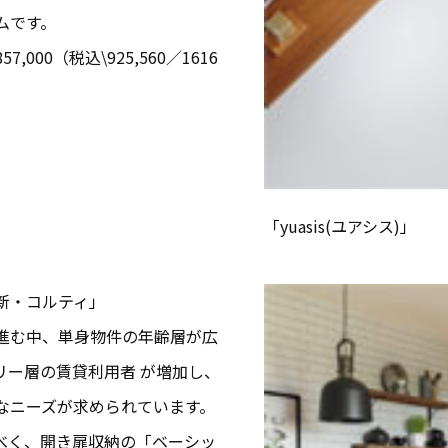
ムです。
00（税込\925,560／1616
「yuasis(ユアシス)」
新・コルティ」
進む中、単身物件の年齢層が広
リー層の賃貸利用者 が増加し、
なニーズが求められています。
べく、開き扉収納の「ベーシッ