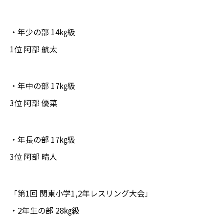
・年少の部 14㎏級
1位 阿部 航太
・年中の部 17㎏級
3位 阿部 優菜
・年長の部 17㎏級
3位 阿部 晴人
「第1回 関東小学1,2年レスリング大会」
・2年生の部 28㎏級