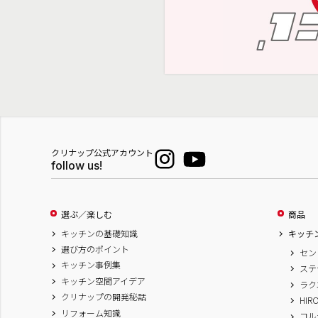
クリナップ公式アカウント
follow us!
選ぶ／楽しむ
商品
キッチンの基礎知識
キッチ
選び方のポイント
セン
キッチン事例集
ステ
キッチン空間アイデア
ラク
クリナップの開発秘話
HIR
リフォーム知識
コル