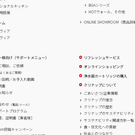
BGAシリーズ
ショナルキッチン
HOTウォール、その他
用厨房
ONLINE SHOWROOM（商品
ーム
ヴィア
ヴィア
ー様向け（サポートメニュー）
リフレッシュサービス
ご相談、ご依頼
オンラインショッピング
よくあるご質問）
浄水器カートリッジの購入
い説明／お手入れ動画
クリナップについて
明書
お知らせ
ごあいさつ/企業情報
クリナップの理念
合わせ
（電話/メール）
クリナップの歴史
サポートプログラム
クリナップのサステナビリティ
度、証明書［業者様］
サステナビリティ関連方針一覧
食・住文化への貢献
agram投稿キャンペーン
社会とのつながり