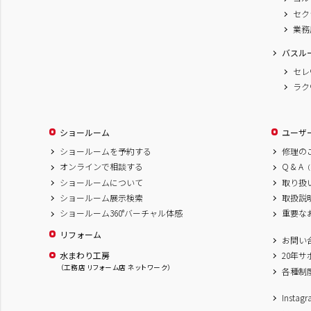
セク
業務
バスル
セレ
ラク
ショールーム
ユーザ
ショールームを予約する
修理の
オンラインで相談する
Q & A
（
ショールームについて
取り扱
ショールーム展示検索
取扱説
ショールーム360°バーチャル体感
重要な
リフォーム
お問い
水まわり工房
20年
（工務店 リフォーム店 ネットワーク）
各種制
Inst