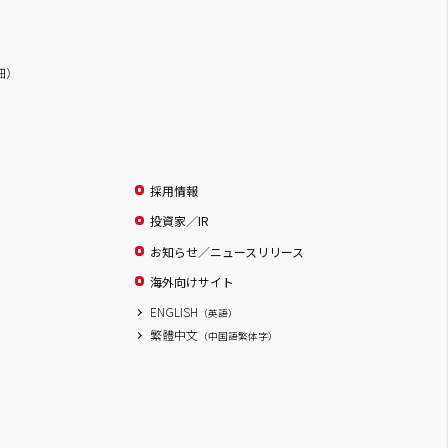
詳細）
採用情報
投資家／IR
お知らせ／ニュースリリース
海外向けサイト
ENGLISH
（英語）
繁體中文
（中国語繁体字）