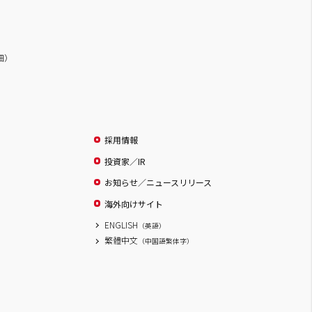
詳細）
採用情報
投資家／IR
お知らせ／ニュースリリース
海外向けサイト
ENGLISH
（英語）
繁體中文
（中国語繁体字）