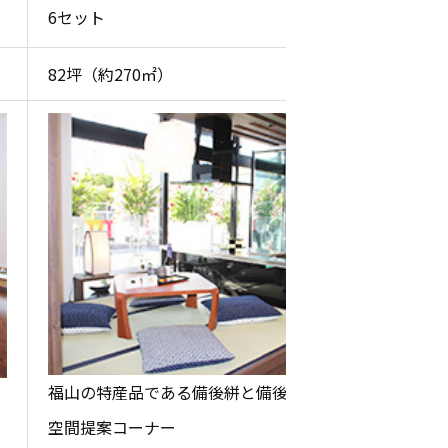
6セット
82坪（約270㎡）
福山の特産品である備後絣と備後畳表をとりいれた
空間提案コーナー