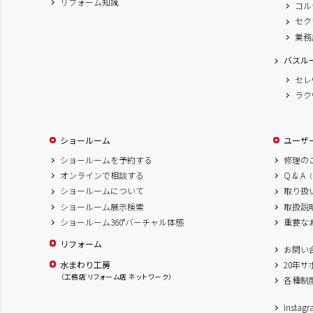
リフォーム知識
コル
セク
業務
バスル
セレ
ラク
ショールーム
ユーザ
ショールームを予約する
修理の
オンラインで相談する
Q & A
（
ショールームについて
取り扱
ショールーム展示検索
取扱説
ショールーム360°バーチャル体感
重要な
リフォーム
お問い
水まわり工房
20年
（工務店 リフォーム店 ネットワーク）
各種制
Inst