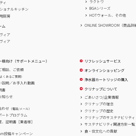
ラクトワ
ティ
BGAシリーズ
ショナルキッチン
HOTウォール、その他
用厨房
ONLINE SHOWROOM（商品
ーム
ヴィア
ヴィア
ー様向け（サポートメニュー）
リフレッシュサービス
ご相談、ご依頼
オンラインショッピング
よくあるご質問）
浄水器カートリッジの購入
い説明／お手入れ動画
クリナップについて
明書
お知らせ
ごあいさつ/企業情報
クリナップの理念
合わせ
（電話/メール）
クリナップの歴史
サポートプログラム
クリナップのサステナビリティ
度、証明書［業者様］
サステナビリティ関連方針一覧
食・住文化への貢献
agram投稿キャンペーン