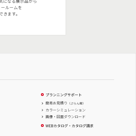
気になる展示品から
ョールームを
できます。
プランニングサポート
簡易お見積り
（ぷらん館）
カラーシミュレーション
画像・図面ダウンロード
WEBカタログ・カタログ請求