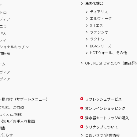
洗面化粧台
ン
ティアリス
トロ
エルヴィータ
ディア
S［エス］
エラ
ファンシオ
OMA
ラクトワ
ティ
BGAシリーズ
ショナルキッチン
HOTウォール、その他
用厨房
ONLINE SHOWROOM（商品
ーム
ヴィア
ヴィア
ー様向け（サポートメニュー）
リフレッシュサービス
ご相談、ご依頼
オンラインショッピング
よくあるご質問）
浄水器カートリッジの購入
い説明／お手入れ動画
クリナップについて
明書
お知らせ
ごあいさつ/企業情報