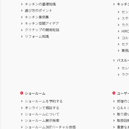
キッチンの基礎知識
キッチ
選び方のポイント
セン
キッチン事例集
ステ
キッチン空間アイデア
ラク
クリナップの開発秘話
HIR
リフォーム知識
コル
セク
業務
バスル
セレ
ラク
ショールーム
ユーザ
ショールームを予約する
修理の
オンラインで相談する
Q & A
（
ショールームについて
取り扱
ショールーム展示検索
取扱説
ショールーム360°バーチャル体感
重要な