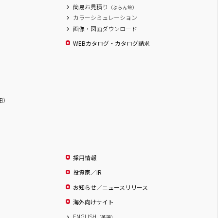
簡易お見積り
（ぷらん館）
カラーシミュレーション
画像・図面ダウンロード
WEBカタログ・カタログ請求
詳細）
採用情報
投資家／IR
お知らせ／ニュースリリース
海外向けサイト
ENGLISH
（英語）