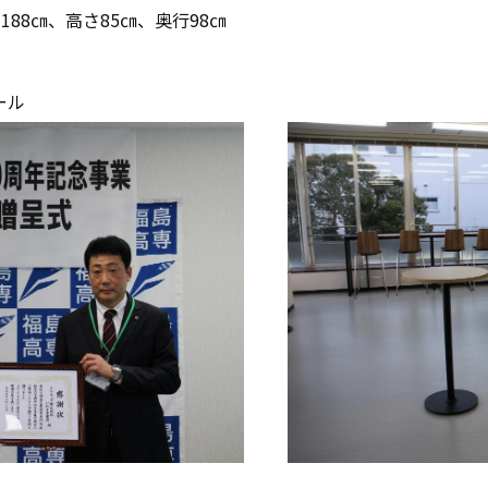
、高さ85㎝、奥行98㎝
ール