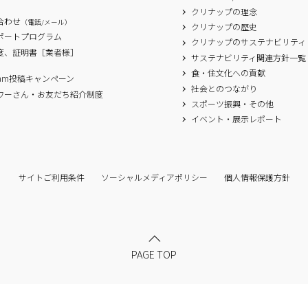
クリナップの理念
合わせ
（電話/メール）
クリナップの歴史
サポートプログラム
クリナップのサステナビリティ
度、証明書［業者様］
サステナビリティ関連方針一覧
食・住文化への貢献
agram投稿キャンペーン
社会とのつながり
ワーさん・お友だち紹介制度
スポーツ振興・その他
イベント・展示レポート
サイトご利用条件
ソーシャルメディアポリシー
個人情報保護方針
PAGE TOP