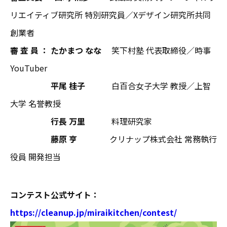
リエイティブ研究所 特別研究員／Xデザイン研究所共同
創業者
審 査 員 ：
たかまつ なな
笑下村塾 代表取締役／時事
YouTuber
平尾 桂子
白百合女子大学 教授／上智
大学 名誉教授
行長 万里
料理研究家
藤原 亨
クリナップ株式会社 常務執行
役員 開発担当
コンテスト公式サイト：
https://cleanup.jp/miraikitchen/contest/