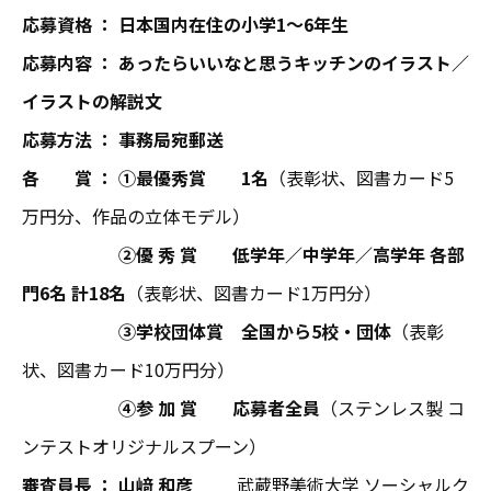
応募資格 ： 日本国内在住の小学1～6年生
応募内容 ： あったらいいなと思うキッチンのイラスト／
イラストの解説文
応募方法 ： 事務局宛郵送
各 賞 ： ①最優秀賞 1名
（表彰状、図書カード5
万円分、作品の立体モデル）
②優 秀 賞 低学年／中学年／高学年 各部
門6名 計18名
（表彰状、図書カード1万円分）
③学校団体賞 全国から5校・団体
（表彰
状、図書カード10万円分）
④参 加 賞 応募者全員
（ステンレス製 コ
ンテストオリジナルスプーン）
審査員長 ：
山﨑 和彦
武蔵野美術大学 ソーシャルク