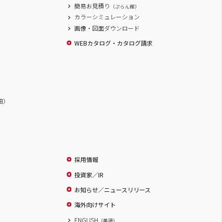
簡易お見積り
（ぷらん館）
カラーシミュレーション
画像・図面ダウンロード
WEBカタログ・カタログ請求
詳細）
採用情報
投資家／IR
お知らせ／ニュースリリース
海外向けサイト
ENGLISH
（英語）