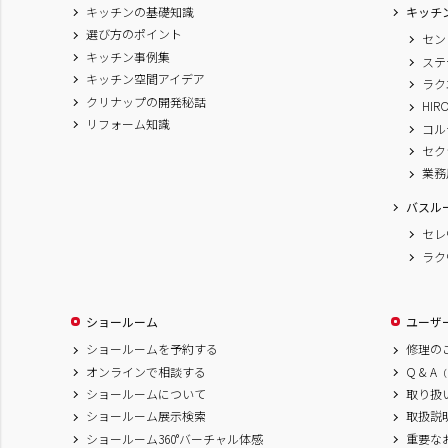
キッチンの基礎知識
キッチ
選び方のポイント
セン
キッチン事例集
ステ
キッチン空間アイデア
ラク
クリナップの開発秘話
HIR
リフォーム知識
コル
セク
業務
バスル
セレ
ラク
ショールーム
ユーザ
ショールームを予約する
修理の
オンラインで相談する
Q & A
（
ショールームについて
取り扱
ショールーム展示検索
取扱説
ショールーム360°バーチャル体感
重要な