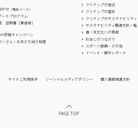
クリナップの理念
合わせ
（電話/メール）
クリナップの歴史
サポートプログラム
クリナップのサステナビリティ
度、証明書［業者様］
サステナビリティ関連方針一覧
食・住文化への貢献
agram投稿キャンペーン
社会とのつながり
ワーさん・お友だち紹介制度
スポーツ振興・その他
イベント・展示レポート
サイトご利用条件
ソーシャルメディアポリシー
個人情報保護方針
PAGE TOP