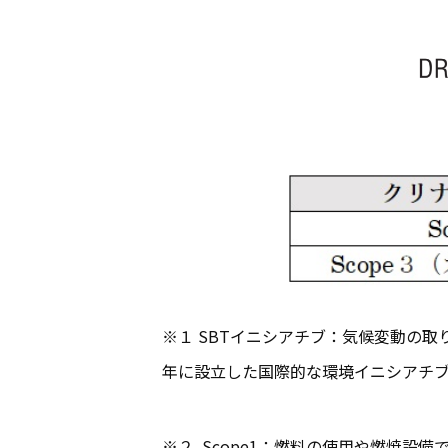
※１ SBTイニシアチブ：気候変動の
年に設立した国際的な環境イニシアチ
※２ Scope1：燃料の使用や燃焼設