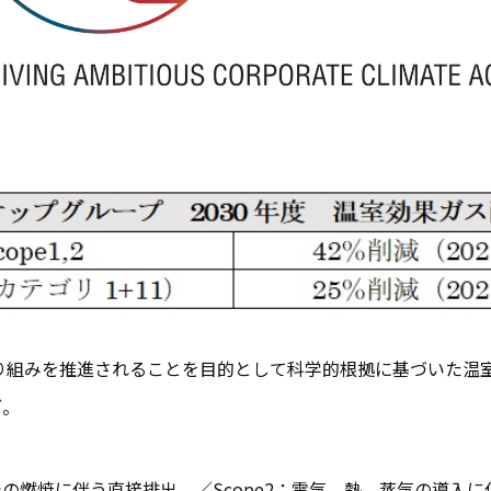
取り組みを推進されることを目的として科学的根拠に基づいた温室
ブ。
備での燃焼に伴う直接排出。／Scope2：電気、熱、蒸気の導入