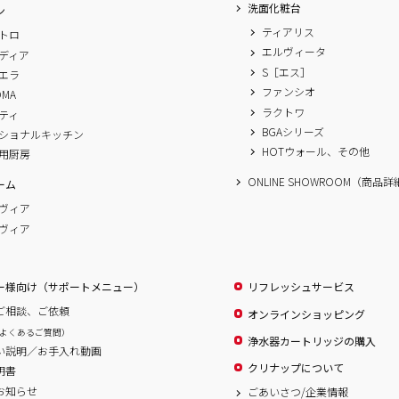
洗面化粧台
ン
ティアリス
トロ
エルヴィータ
ディア
S［エス］
エラ
ファンシオ
OMA
ラクトワ
ティ
BGAシリーズ
ショナルキッチン
HOTウォール、その他
用厨房
ONLINE SHOWROOM（商品
ーム
ヴィア
ヴィア
ー様向け（サポートメニュー）
リフレッシュサービス
ご相談、ご依頼
オンラインショッピング
よくあるご質問）
浄水器カートリッジの購入
い説明／お手入れ動画
クリナップについて
明書
お知らせ
ごあいさつ/企業情報