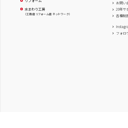
リフォーム
お問い
水まわり工房
20年
（工務店 リフォーム店 ネットワーク）
各種制
Inst
フォロ