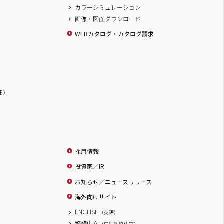
カラーシミュレーション
画像・図面ダウンロード
WEBカタログ・カタログ請求
詳細）
採用情報
投資家／IR
お知らせ／ニュースリリース
海外向けサイト
ENGLISH
（英語）
繁體中文
（中国語繁体字）