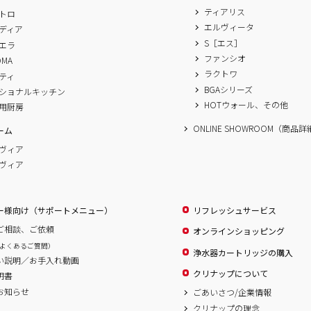
ティアリス
トロ
エルヴィータ
ディア
S［エス］
エラ
ファンシオ
OMA
ラクトワ
ティ
BGAシリーズ
ショナルキッチン
HOTウォール、その他
用厨房
ONLINE SHOWROOM（商品
ーム
ヴィア
ヴィア
ー様向け（サポートメニュー）
リフレッシュサービス
ご相談、ご依頼
オンラインショッピング
よくあるご質問）
浄水器カートリッジの購入
い説明／お手入れ動画
クリナップについて
明書
お知らせ
ごあいさつ/企業情報
クリナップの理念