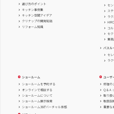
選び方のポイント
セン
キッチン事例集
ステ
キッチン空間アイデア
ラク
クリナップの開発秘話
HIR
リフォーム知識
コル
セク
業務
バスル
セレ
ラク
ショールーム
ユーザ
ショールームを予約する
修理の
オンラインで相談する
Q & A
（
ショールームについて
取り扱
ショールーム展示検索
取扱説
ショールーム360°バーチャル体感
重要な