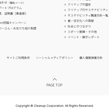
合わせ
（電話/メール）
クリナップの歴史
サポートプログラム
クリナップのサステナビリティ
度、証明書［業者様］
サステナビリティ関連方針一覧
食・住文化への貢献
agram投稿キャンペーン
社会とのつながり
ワーさん・お友だち紹介制度
スポーツ振興・その他
イベント・展示レポート
サイトご利用条件
ソーシャルメディアポリシー
個人情報保護方針
PAGE TOP
Copyright © Cleanup Corporation. All Rights Reserved.