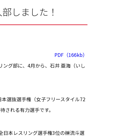
入部しました！
PDF（166kb）
ング部に、4月から、石井 亜海（いし
本選抜選手権（女子フリースタイル72
待される有力選手です。
年全日本レスリング選手権3位の榊流斗選