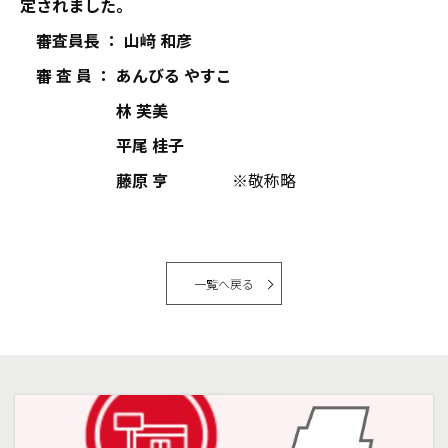
定されました。
審査員長 ： 山﨑 和彦
審 査 員 ： あんびる やすこ
林 芙美
平尾 桂子
藤原 亨
※敬称略
一覧へ戻る