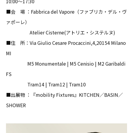
10:00～17:30
■会 場 ：Fabbrica del Vapore（ファブリカ・デル・ヴ
ァポーレ）
Atelier Cisterne(アトリエ・システルヌ)
■住 所：Via Giulio Cesare Procaccini,4,20154 Milano
MI
M5 Monumentale | M5 Cenisio | M2 Garibaldi
FS
Tram14 | Tram12 | Tram10
■出展物 ：『mobility Fixtures』KITCHEN／BASIN／
SHOWER