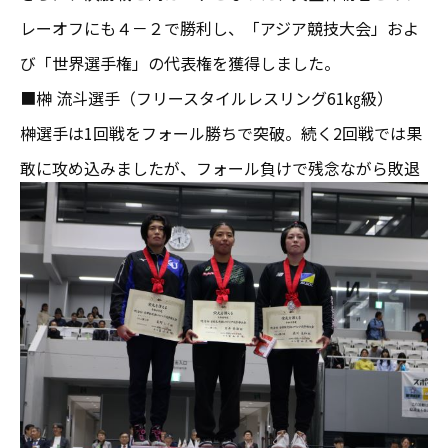
レーオフにも４－２で勝利し、「アジア競技大会」およ
び「世界選手権」の代表権を獲得しました。
■榊󠄀 流斗選手（フリースタイルレスリング61㎏級）
榊󠄀選手は1回戦をフォール勝ちで突破。続く2回戦では果
敢に攻め込みましたが、フォール負けで残念ながら敗退
となりました。