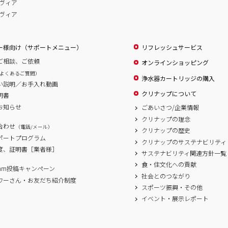
ヴィア
ヴィア
ー様向け（サポートメニュー）
リフレッシュサービス
ご相談、ご依頼
オンラインショッピング
よくあるご質問）
浄水器カートリッジの購入
い説明／お手入れ動画
クリナップについて
明書
お知らせ
ごあいさつ/企業情報
クリナップの理念
合わせ
（電話/メール）
クリナップの歴史
サポートプログラム
クリナップのサステナビリティ
度、証明書［業者様］
サステナビリティ関連方針一覧
食・住文化への貢献
agram投稿キャンペーン
社会とのつながり
ワーさん・お友だち紹介制度
スポーツ振興・その他
イベント・展示レポート