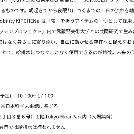
するものです。朝起きてから夜眠りにつくまでの１日の流れを
ility KITCHEN』は「夜」を担うアイテムの一つとして採
、「未来キッチンプロジェクト」内で武蔵野美術大学との共同研究で生
ではなく暮らしに寄り添い、自由に動かせる存在へと捉えなお
載することで、給排水につなぐことなく使用できるのが特徴。未来
予定)／ 10：00～17：00
）※日本科学未来館に準ずる
３番６号）１階Tokyo Mirai Park内（入場無料）
N』※展示では給排水は行われません