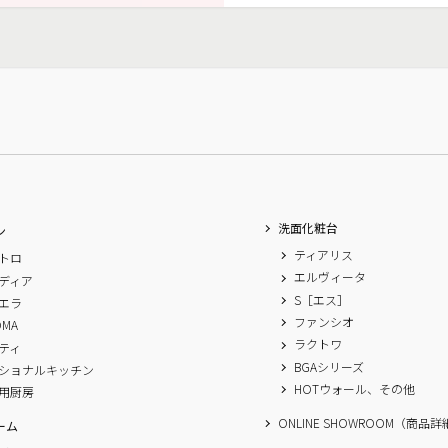
洗面化粧台
ン
ティアリス
トロ
エルヴィータ
ディア
S［エス］
エラ
ファンシオ
OMA
ラクトワ
ティ
BGAシリーズ
ショナルキッチン
HOTウォール、その他
用厨房
ONLINE SHOWROOM（商品
ーム