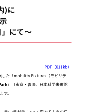
内)に
展示
日」にて～
PDF（811kb）
bility Fixtures（モビリテ
 Park」
（東京・青海、日本科学未来館
ります。
に、最先端技術によって変わる未来の日