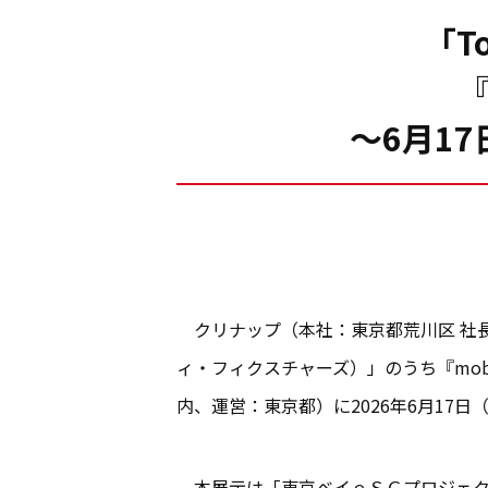
「T
『
～6月1
クリナップ（本社：東京都荒川区 社長執行役
ィ・フィクスチャーズ）」のうち『mobil
内、運営：東京都）に2026年6月17
本展示は「東京ベイｅＳＧプロジェクト