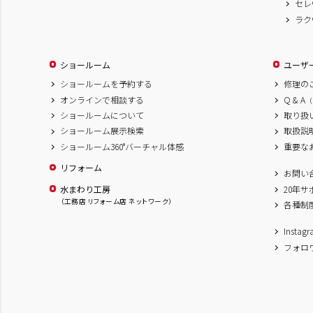
セレ
ラク
ショールーム
ユーザ
ショールームを予約する
修理の
オンラインで相談する
Q & A
（
ショールームについて
取り扱
ショールーム展示検索
取扱説
ショールーム360°バーチャル体感
重要な
リフォーム
お問い
水まわり工房
20年
（工務店 リフォーム店 ネットワーク）
各種制
Inst
フォロ