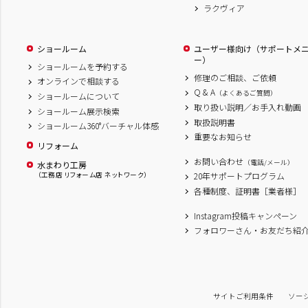
ラクヴィア
ショールーム
ユーザー様向け（サポートメ
ー）
ショールームを予約する
修理のご相談、ご依頼
オンラインで相談する
Q & A
（よくあるご質問）
ショールームについて
取り扱い説明／お手入れ動画
ショールーム展示検索
取扱説明書
ショールーム360°バーチャル体感
重要なお知らせ
リフォーム
お問い合わせ
（電話/メール）
水まわり工房
（工務店 リフォーム店 ネットワーク）
20年サポートプログラム
各種制度、証明書［業者様］
Instagram投稿キャンペーン
フォロワーさん・お友だち紹
サイトご利用条件
ソー