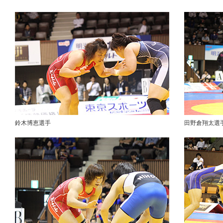
鈴木博恵選手
田野倉翔太選