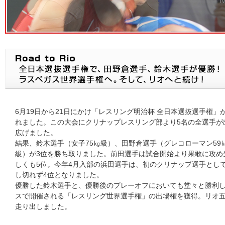
6月19日から21日にかけ「レスリング明治杯 全日本選抜選手権
れました。この大会にクリナップレスリング部より5名の全選手が
広げました。
結果、鈴木選手（女子75㎏級）、田野倉選手（グレコローマン59
級）が3位を勝ち取りました。前田選手は試合開始より果敢に攻め
しくも5位。今年4月入部の浜田選手は、初のクリナップ選手とし
し切れず4位となりました。
優勝した鈴木選手と、優勝後のプレーオフにおいても堂々と勝利し
スで開催される「レスリング世界選手権」の出場権を獲得。リオ
走り出しました。