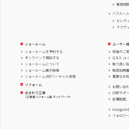
業務用
バスルー
セレヴ
ラクヴ
ショールーム
ユーザー
ショールームを予約する
修理のご
オンラインで相談する
Q & A
（よ
ショールームについて
取り扱い
ショールーム展示検索
取扱説明
ショールーム360°バーチャル体感
重要なお
リフォーム
お問い合
水まわり工房
20年サポ
（工務店 リフォーム店 ネットワーク）
各種制度
Instag
フォロワ