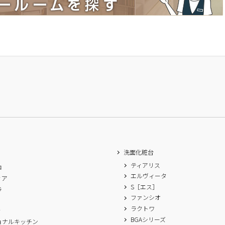
洗面化粧台
ティアリス
ロ
エルヴィータ
ィア
S［エス］
ラ
ファンシオ
A
ラクトワ
ィ
BGAシリーズ
ョナルキッチン