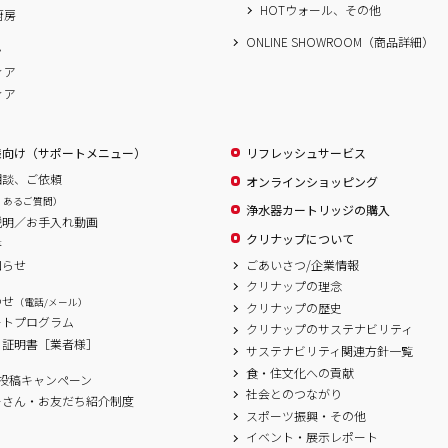
HOTウォール、その他
厨房
ONLINE SHOWROOM（商品詳細）
ム
ィア
ィア
様向け（サポートメニュー）
リフレッシュサービス
相談、ご依頼
オンラインショッピング
くあるご質問）
浄水器カートリッジの購入
説明／お手入れ動画
クリナップについて
書
ごあいさつ/企業情報
知らせ
クリナップの理念
わせ
（電話/メール）
クリナップの歴史
ートプログラム
クリナップのサステナビリティ
、証明書［業者様］
サステナビリティ関連方針一覧
食・住文化への貢献
ram投稿キャンペーン
社会とのつながり
ーさん・お友だち紹介制度
スポーツ振興・その他
イベント・展示レポート