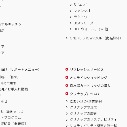
S［エス］
ラ
ファンシオ
A
ラクトワ
ィ
BGAシリーズ
ョナルキッチン
HOTウォール、その他
厨房
ONLINE SHOWROOM（商品詳細）
ム
ィア
ィア
様向け（サポートメニュー）
リフレッシュサービス
相談、ご依頼
オンラインショッピング
くあるご質問）
浄水器カートリッジの購入
説明／お手入れ動画
クリナップについて
書
ごあいさつ/企業情報
知らせ
クリナップの理念
わせ
（電話/メール）
クリナップの歴史
ートプログラム
クリナップのサステナビリティ
、証明書［業者様］
サステナビリティ関連方針一覧