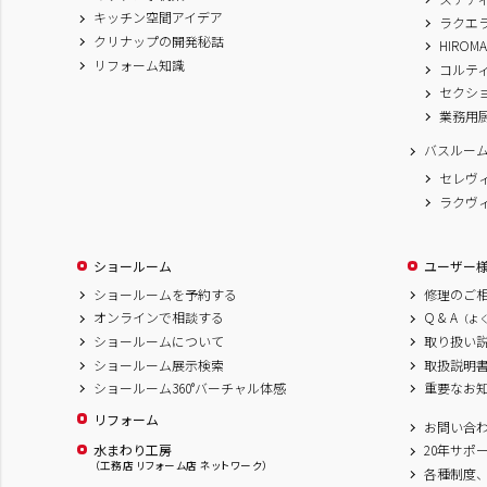
キッチン空間アイデア
ラクエ
クリナップの開発秘話
HIROM
リフォーム知識
コルテ
セクシ
業務用
バスルー
セレヴ
ラクヴ
ショールーム
ユーザー
ショールームを予約する
修理のご
オンラインで相談する
Q & A
（よ
ショールームについて
取り扱い
ショールーム展示検索
取扱説明
ショールーム360°バーチャル体感
重要なお
リフォーム
お問い合
水まわり工房
20年サポ
（工務店 リフォーム店 ネットワーク）
各種制度