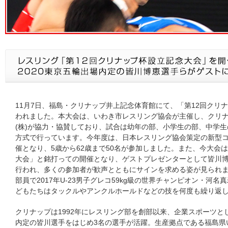
11月7日、福島・クリナップ井上記念体育館にて、「第12回クリ
われました。本大会は、いわき市レスリング協会が主催し、クリ
(株)が協力・協賛しており、試合は幼年の部、小学生の部、中学
方式で行っています。今年度は、日本レスリング協会策定の新型
催となり、5歳から62歳まで50名が参加しました。また、今大会は
大会」と銘打っての開催となり、ゲストプレゼンターとして皆川
行われ、多くの参加者が歓声とともにサインを求める姿が見られ
部員で2017年U-23男子グレコ59kg級の世界チャンピオン・河
どもたちはタックルやアンクルホールドなどの技を何度も繰り返
クリナップは1992年にレスリング部を創部以来、企業スポーツと
内定の皆川選手をはじめ3名の選手が活躍。生産拠点である福島県