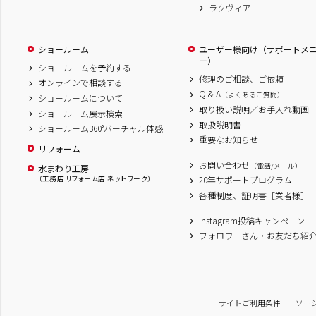
ラクヴィア
ショールーム
ユーザー様向け（サポートメ
ー）
ショールームを予約する
修理のご相談、ご依頼
オンラインで相談する
Q & A
（よくあるご質問）
ショールームについて
取り扱い説明／お手入れ動画
ショールーム展示検索
取扱説明書
ショールーム360°バーチャル体感
重要なお知らせ
リフォーム
お問い合わせ
（電話/メール）
水まわり工房
（工務店 リフォーム店 ネットワーク）
20年サポートプログラム
各種制度、証明書［業者様］
Instagram投稿キャンペーン
フォロワーさん・お友だち紹
サイトご利用条件
ソー