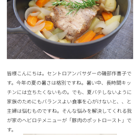
・CENTROの詳細はこちら
豆腐マイスターでもあるので、そちらのご縁から、お味
https://cleanup.jp/kitchen/centro/
噌作りの材料は、福井のマルカワ味噌さんにお願いしま
した。
皆様こんにちは。セントロアンバサダーの磯部作喜子で
す。今年の夏の暑さは格別ですね。暑い中、長時間キッ
チンには立ちたくないもの。でも、夏バテしないように
家族のためにもバランスよい食事を心がけないと、、と
主婦は悩むものですね。そんな悩みを解決してくれる我
大豆、麹、塩というシンプルな材料から作られる味噌。
が家のヘビロテメニューが「豚肉のポットロースト」で
それだけに、材料は有機にこだわり、売っている味噌と
す。
は違った、発酵深い、味わい深い味噌が出来上がること