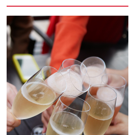
ロ」の扉。機会があれば、キッチンタウン大阪の「唐
馳走を作ってくれました。来客の多い家でしたので、中
紅」色の「セントロ キッチン」も拝見してみたいと思
学生の頃から分担しておせち料理を作り始めたのも、そ
います。
んな母の影響が大きかったのだと思います。今では信じ
られない話ですが、昔の実家にはお餅をつく臼（うす）
があって、お正月前の３０日頃には、蒸し器で蒸したも
ち米を臼に移し、父が杵でお餅をつき、母が手返しをし
て手伝うのが恒例でした。お正月の鏡餅からお正月に来
る親戚が食べる分まで母のお餅仕事は夜更けまで続きま
した。