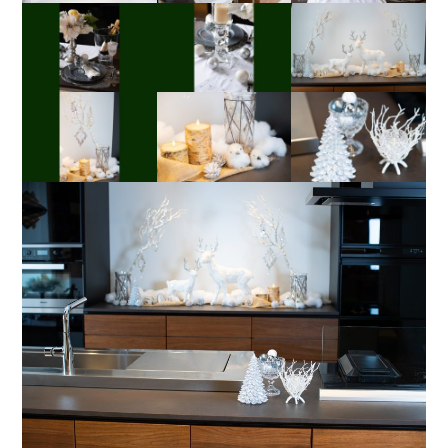
ンチョビのソースや、赤ワインとバルサミコのソースで
召し上がって頂いても美味かと思います。残ったお肉は
細かいことですが、調理中に意外と大変なのが、ハンバ
スライスして冷凍し、ピラフやパスタの具材などにも重
ーグなどお肉を触っていた手で水を出したいときに水栓
宝します。
が汚れてしまうこと。手を洗った後、さらに水栓も洗い
磨かなければなりません。そんな主婦のお悩みに答えて
くれる自動水栓。手をかざすだけでお水を出したり止め
たりできます。また、CENTROオリジナルのワークトッ
プと同素材のリンクカウンターは作業台にも食卓にも使
えます。配膳の際にお皿を並べる場所が足りないと、最
後の料理の仕上げがスムーズにいかず困ってしまいま
す。CENTROキッチンではそんな心配もなく、調理→配
膳→食事→後片付けの動線が実にスムーズなのです。美
「テーブルコーディネート講座」の生徒さん８名が素晴
しいカウンターはランチョンマットやお花などでコーデ
らしい作品をご出展くださいました。
ィネートすれば、日々の食事も豊かな気分になることで
しょう。