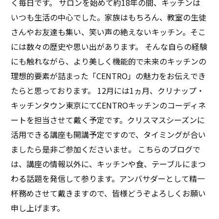
く毎日です。 サロンを始めて約18年の間、キッチンは
も、買い物、準備、洗ったり、切ったり、熱したりなど
いつも生活の中心でした。家族はもちろん、教室の生徒
の調理、盛り付け、配膳、後片づけなどのルーティンな
さんやお友達も集い、笑い声の絶えないキッチン。そこ
作業がたくさんあることに気づきます。そんな主婦の負
には数々の歴史や思い出があります。 そんな自らの経験
担を少しでも減らしてくれ、お料理やおもてなしが楽し
にも触れながら、より美しく機能的で未来のキッチンの
くなる工夫がいっぱいなのがCENTROキッチンだと言え
理想的要素が詰まった「CENTRO」の魅力をお伝えでき
るでしょう。もし今度キッチンを変えることができるな
たらと思っております。 12月には1ヵ月、クリナップ・
ら、迷わずCENTROキッチンを選びたいと思います。ま
キッチンタウン東京にてCENTROキッチンのコーディネ
た使ってみたい、料理が楽しくなるキッチンです。
ートを担当させて戴く予定です。クリスマスシーズンに
活用できる講座も開講予定ですので、タイミングが合い
ましたら是非ご参加くださいませ。 こちらのブログで
は、講座の情報以外に、キッチンや食、テーブルにまつ
わる話題を発信して参ります。アンバサダーとして精一
杯務めさせて戴きますので、皆様どうぞよろしくお願い
申し上げます。