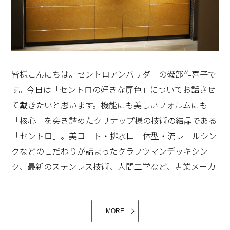
数年前にお邪魔した東北のいわき市にあるクリナップの
工場見学を思い出しました。四倉工場、鹿島システム工
皆様こんにちは。セントロアンバサダーの磯部作喜子で
場、鹿島工場、湯本工場、それぞれが役割を分担、シス
す。今日は「セントロの好きな扉色」についてお話させ
テム化された中、誇りをもった経験溢れるクラフツマン
て戴きたいと思います。機能にも美しいフォルムにも
の方々が脇目もふらず、働かれるお姿に感動しました。
「核心」を突き詰めたクリナップ様の技術の結晶である
今回のCENTROキッチンには、そのクリナップさんの技
「セントロ」。美コート・排水口一体型・流レールシン
術力が結集しているのだろうなあ、と思います。
クなどのこだわりが詰まったクラフツマンデッキシン
③今までになかった機能や考え方。古くは「キッチンは
ク、最新のステンレス技術、人間工学など、専業メーカ
女の城」と呼ばれ、男性禁制みたいなイメージでした。
ーだからこそ可能となったアイテムがたくさんあるそう
現代では、そんな言葉が嘘のようです。男性もお料理を
で、美しい扉もその一つです。
楽しむ時代。また、「おもてなし」という言葉をもと
MORE
に、家にお客様をお呼びしてホームパーティを催すこと