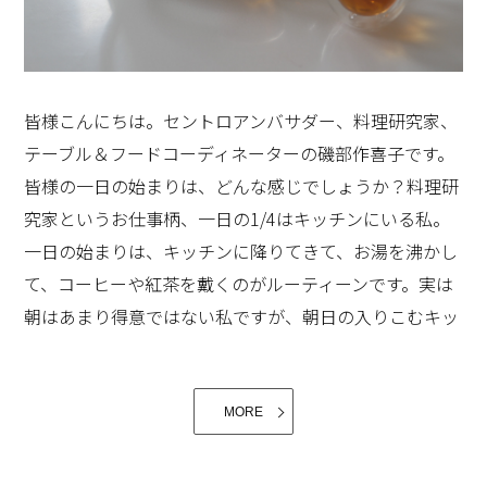
もなるものですね。（画像は実家ではなく、九州の旅先
「饗宴外交」という本をご存知の方もいらっしゃるかも
でのスナップを使わせて戴いております。）
しれません。この本には饗宴が外交に及ぼす影響につい
て書かれていて、過去の饗宴のメニューやワインの記録
皆様こんにちは。セントロアンバサダー、料理研究家、
など、料理研究家の私にはとても興味深く読ませて戴き
テーブル＆フードコーディネーターの磯部作喜子です。
ました。時にはひとつの料理やデザートが国家関係を変
皆様の一日の始まりは、どんな感じでしょうか？料理研
化させたという歴史もあるほどで、国と国との外交にお
究家というお仕事柄、一日の1/4はキッチンにいる私。
いても饗宴、共に食事をすることはとても重要な意味を
一日の始まりは、キッチンに降りてきて、お湯を沸かし
持つのだそうです。和気藹々とみえる饗宴ですが、料理
て、コーヒーや紅茶を戴くのがルーティーンです。実は
やデザート、ワイン、テーブルセッティングにまで主賓
朝はあまり得意ではない私ですが、朝日の入りこむキッ
の好みを尊重し、ホストがどのように来日した主賓を
チンで、「今日の予定は何だったかしら？」と考えなが
「おもてなし」しようとしているかの思いの現れであ
ら、朝ご飯を作り始めます。子供達はもう成人して主人
り、その準備には大変なご努力があることでしょう。大
と二人暮らしなので、朝ご飯は和食が多いです。キッチ
MORE
使館にお招き戴く機会もあり、いろいろな国の大使館に
ンに香るお味噌汁の香りで目覚めた子供の頃を懐かしく
もお邪魔させていただきましたが、大使夫人の「おもて
思い出します。いつの時代でもお味噌汁の香りは、幸せ
なし」は国によってとても独創的で、お料理や設えはそ