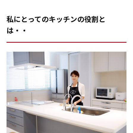
も多くなってきました。そんな時、キッチンは家族だけ
でなく、お客様とのコミュニケーションの場ともなりま
私にとってのキッチンの役割と
す。シンク横の作業スペースやリンクカウンターは、持
は・・
ち寄り料理の盛り付けのお手伝いをお願いしたり、ドリ
ンクカウンターを作ったりと大活躍することでしょう。
IHとガスの両方の長所を使えるハイブリッドコンロも一
人の時、二人の時、家族の時、大人数の時、と臨機応変
なリクエストに答えてくれそうです。
新宿のキッチンタウン東京に展示されている「セントロ
キッチン」の天然木突板の扉もとても魅力的ですが、先
日お邪魔したキッチンタウン名古屋の「セントロキッチ
ン」の京友禅をモチーフにした手塗り扉には目を奪われ
る美しさがありました。