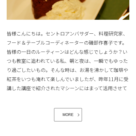
皆様こんにちは。セントロアンバサダー、料理研究家、
フード＆テーブルコーディネーターの磯部作喜子です。
皆様の一日のルーティーンはどんな感じでしょうか？い
つも教室に追われている私、朝と夜は、一瞬でもゆった
り過ごしたいもの。そんな時は、お湯を沸かして珈琲や
紅茶をいつも淹れて楽しんでいましたが、昨年11月に受
講した講座で紹介されたマシーンにはまって活用させて
「美味しいところに人は集まる」という言葉もあります
戴いております。この講座では有名なパティシエの高木
が、食にまつわる記憶は深く心に刻まれるものなのだな
シェフが名古屋にいらっしゃり、ザッハトルテの作り方
あ、と改めて思います。
当日では間に合わない、お肉の煮込みや、デザート作
をご教授くださいました。そこで出してくださったの
MORE
り、最近では、シュトーレンを焼いたりしています。
が、ケーキに合わせた高木シェフ監修のオリジナルブレ
ンド紅茶。