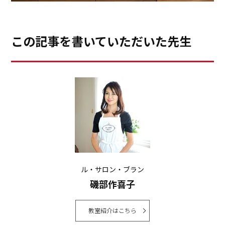
我が家のヘビロテメニュー、お読み戴きありがとうござ
いました。季節も選ばす一年を通してお作り戴けるかと
この記事を書いていただいた先生
思います。よろしければ、作ってみてくださいね。
ル・サロン・ブラン
背面にも大きな収納があり、収納側にも作業スペースを
磯部作喜子
確保できるのも嬉しい工夫でした。
教室紹介はこちら
テーブルコーディネートは単に食器やカトラリーを並べ