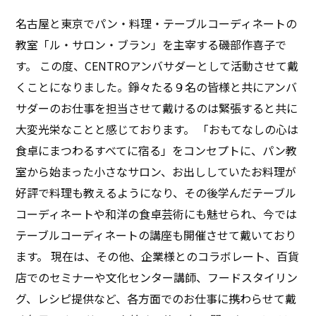
るだけでなく、その人の感性や人生観までもが現れるも
名古屋と東京でパン・料理・テーブルコーディネートの
の。それぞれの皆様がとても熱心に学ばれ、「食卓を飾
教室「ル・サロン・ブラン」を主宰する磯部作喜子で
る喜びを知りました」「使っていなかった漆器の良さを
す。 この度、CENTROアンバサダーとして活動させて戴
再発見しました」「娘のお祝い事を、こんなコーディネ
くことになりました。錚々たる９名の皆様と共にアンバ
ートで祝えたら幸せ」などの嬉しいお声を戴きました。
サダーのお仕事を担当させて戴けるのは緊張すると共に
食やテーブルコーディネートについて学ぶことで生活や
大変光栄なことと感じております。 「おもてなしの心は
人生、人の心が豊かになることを改めて感じ、私自身も
食卓にまつわるすべてに宿る」をコンセプトに、パン教
充実感を味わうことができました。両親がつけてくれた
室から始まった小さなサロン、お出ししていたお料理が
「作喜子」という名前。若い頃は、あまり好きではな
好評で料理も教えるようになり、その後学んだテーブル
い、と思っていましたが、今では、料理やテーブルコー
コーディネートや和洋の食卓芸術にも魅せられ、今では
後片付けにはビッグな食洗器が大活躍。使い終わったお
ディネートで人を幸せにし、喜びを作れたら、と願う自
テーブルコーディネートの講座も開催させて戴いており
皿や調理器具は、「ダブルツールコンテナ」「オールス
分にとって最高の名前だなあ、と両親に感謝の気持ちで
ます。 現在は、その他、企業様とのコラボレート、百貨
ライド収納」という名前の引き出しの奥の奥まで使える
いっっぱいです。食や暮しに関する仕事はまさに自分の
店でのセミナーや文化センター講師、フードスタイリン
収納で、きちんと整頓してしまうことができます。料理
天職だと感じる毎日。これからも日々精進し、皆様に喜
グ、レシピ提供など、各方面でのお仕事に携わらせて戴
は創造的な行為だと思いますが、毎日の調理には最低で
んで戴けたらと願っております。