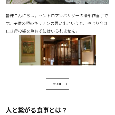
たが、実物を拝見して、もっと深い芸術性を感じまし
重要になってきますね。キッチンは今や単なる料理を作
た。
る場所だけではなく、ダイニングやリビングの役割さえ
皆様こんにちは。セントロアンバサダーの磯部作喜子で
も果たすようになってきていると言っても過言ではない
す。子供の頃のキッチンの思い出というと、やはり今は
でしょう。お子様が学校から帰り、手を洗ってうがいを
亡き母の姿を重ねずにはいられません。
したら、冷蔵庫にあるお茶を飲んで、キッチンの横のカ
ウンターに座って、おやつを食べながら今日の学校のお
話をしたり、宿題をしたりするかもしれません。ご主人
が帰られてからもおかずをあたためたり、晩酌をしなが
ら今日の話をしたりして一日のしめくくりをキッチンま
わりでされることでしょう。キッチンが理想であること
は自分の人生が理想であるのと同じくらい重要なのでは
2016年のミラノサローネで展示された時には海外の方
MORE
ないかなあ、と最近思っております。365日、家にいる
からも人気だったそうです。和洋問わず多様なインテリ
ときは必ず一日に一回は立つキッチンはまさに家の
アに馴染み、モダンなデザインの中に手仕事ならではの
「CENTRO」（センター）。これから先の未来、どんな
お仕事もしていた母なので、普段のお料理は簡単なメニ
あたたかみを感じるクリナップ様ならではの「セント
人と繋がる食事とは？
キッチンになっていくか楽しみでなりません。
ューが多かったのですが、年末年始には気合を入れてご