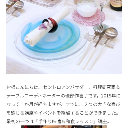
嘆の声をあげてくださったり、その反応に私自身も充実
感と癒しを感じることができ、なんて幸せな職業なんだ
ろうと日々感謝の毎日です。
紅茶用と同時にコーヒー用のマシーンもお願いし、教室
の生徒様達にも、いろんなカプセルを選んでいただき、
楽しんで戴いております。
皆様こんにちは。セントロアンバサダー、料理研究家＆
テーブルコーディネーターの磯部作喜子です。2019年に
なって一か月が経ちますが、すでに、２つの大きな喜び
を感じる講座やイベントを経験することができました。
最初の一つは「手作り味噌＆和食レッスン」講座。
食卓を囲みながらの会話は、初めて会った生徒さん同志