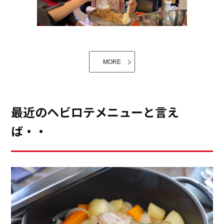
でも不思議に打ち解けあって、帰るころには「楽しかっ
たです。またお会いしましょうね」と笑顔でいっぱいに
なられます。「人と繋がる食事とは？」の答えは日々の
レッスンにありました。「人と繋がる食事とは、一期一
教室用に作った紅茶と珈琲のコーナー。 教室が終わって
MORE
会のおもてなし」招く方も招かれる方も人生においてそ
アシスタントさんと、プチ休憩の際にも、一杯。 お味が
の時だけの、二度とはない貴重な時間なのです。それは
本格的なだけではなく、マシーンの立ち上がりが早く、
まさに人間の基本的な欲求であり、それが充足されるこ
それぞれの分を入れるだけなので、普段は遠慮しがちな
最近のヘビロテメニューと言え
とで幸福を感じる至福の時間ですね。皆様にそんな幸福
1300年の歴史がある日本の伝統調味料である味噌。ど
アシスタントさんも飲んでくれます。 そして、今も原稿
ば・・
感を感じていただけるよう、これからも精進していかな
の家にもお味噌があると思いますが、最近の食生活の変
を書きながら、カフェラテを愉しんでいます。
くては、と感じる私です。
化もあって、以前よりお味噌の消費量は減ってきたそう
一杯のコーヒーや紅茶がもたらす気分転換や癒しの効果
です。そんな中、昨年末に「手作り味噌」の講座を受講
って本当にあるんだなあ、と感じる毎日です。
し、レッスンを開催することを決意しました。今まで、
さあ、明日も頑張ろう！と、リフレッシュされ眠りにつ
自分で味噌を仕込んだり、自分が味噌作り教室に参加す
く。ささやかな楽しみですが、これが私の毎日のルーテ
ることはあっても、教室で味噌作りレッスンを開催した
ィ―ンです。
ことはなく、自分にとっても一つのチャレンジでした。