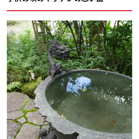
では、残るGWを有意義にお過ごしくださいませ。
磯部作喜子のインスタグラム
午前午後と約９０名のお客様に拙いお料理を召し上がっ
京友禅の「たたき染め」をモチーフにしたこちらの
https://www.instagram.com/salonblanc_sakiko/
ていただきましたが、その時もキッチンの役割について
「class
考える貴重な機会を戴きました。昔は北側や家の端にあ
0」シリーズは、奥行き感を出すために11層の重ね塗り
ったキッチンが、今ではどんどん家の中心になってきて
を経て完成する、まさに工芸品のようなクラフツマンメ
いるのを感じます。昔は「男子厨房に入らず」という言
イドの扉と言えるでしょう。熟練した職人が、５か月の
葉もあったほど、台所仕事は女性だけのものとされてき
研修を経て習得した技術で、細かい粒を１色ずつ塗って
ましたが、今ではそんな言葉はうそのように、共働きの
行き、全工程を終えるまでには最短でも６日もかかるそ
家庭もあり、男性も進んで家事を担当する時代となりま
うです。塗り重ねられることで感じられる奥行き感と独
した。キッチンが家の中心になるにつれて、そのデザイ
特の光沢、光の反射により変化する扉の輝き、経年劣化
ンや機能性にも変化が見られるようになりました。クロ
を防ぐために研磨による入念な表面仕上げも美しさの秘
ーズドだったキッチンが、オープンで常に家族やお客様
密と言えるでしょう。黄唐茶（きがらちゃ）というゴー
の目にさらされるキッチンに。そのためには、いつでも
ルドがかった扉は名古屋城の「金の鯱」をイメージして
スッキリ見える収納力や、カウンタートップの美しさ
キッチンタウン名古屋に設営されたのかと思っていまし
や、掃除が楽な「洗エールレンジフード」などの機能も