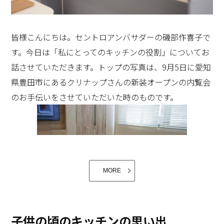
皆様こんにちは。セントロアンバサダーの磯部作喜子で
す。今日は「私にとってのキッチンの役割」についてお
話させていただきます。トップの写真は、9月5日に愛知
その他、ワイングラスも洗える大型食洗器やオーブンや
県豊田市にあるクリナップさんの新装オープンの内覧会
フードプロセッサーなどの多種多様の調理家電もすっき
のお手伝いをさせていただいた時のものです。
り収納できるキャビネットなど、「こんなの欲しかっ
た！」と私を含めた皆様の声が聞こえてきそうです。以
上、CENTROキッチンの魅力を駆け足でお伝えさせて戴
きました。「そんな素敵なキッチン一度観てみたい！」
と思われた方に朗報です。新宿だけでなく、名古屋、大
MORE
阪、福岡にもCENTROキッチンの展示があるそうです。
是非、機会がありましたら、足を運ばれて、CENTROキ
ッチンの良さをご体験くださいますと嬉しいです。
子供の頃のキッチンの思い出