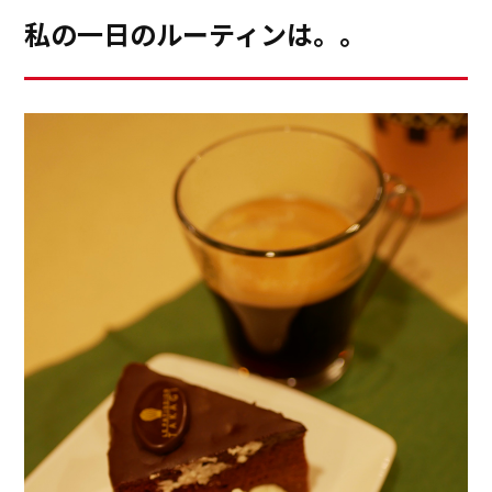
を運んでくれますね。昼間の教室を終え、翌日の買い出
私の一日のルーティンは。。
れぞれが深く印象に残っています。
しに行き、晩御飯を作り、後片づけが終わると夜９時く
らいに。普通の主婦なら、その後、リビングでテレビを
観たりされるのでしょうが、私の場合は、その後もよく
翌日のレッスンの準備をしたり、デザートを作ったりし
ています。