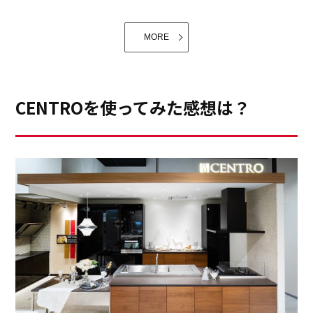
でしょう。
MORE
CENTROを使ってみた感想は？
レッスンでも使っていたバーミキュラライスポットが家
庭でも大活躍してくれています。ご飯を炊くのはもちろ
味噌づくり講座にご参加の生徒さんは２０代の味噌づく
んですが、低温調理やコンフィなどの下ごしらえ、時間
り初心者の方から、毎年仕込みますと言われるベテラン
のかかる煮ものも温度と時間をセットすればあとはお鍋
主婦の方まで様々。でも、皆様同じなのは、「味噌作
に任せておけます。この「豚肉のポットロースト」も豚
り、とても楽しかった」「出来上がるのが楽しみ」とい
肩ロースに塩・こしょう・にんにくをまぶしてお鍋で4
う喜びの表情や言葉です。自分のためだけではなく、家
面をローストし、玉ねぎ、人参、ごぼうなどのお野菜と