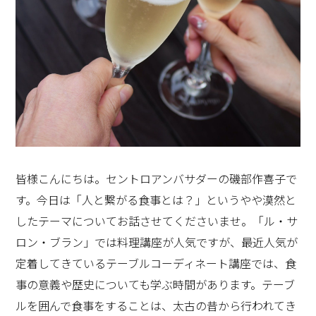
やがて、時代が変わり、臼は「もちっこ」に代わりまし
たが、お餅好きな父のために、母が一生懸命お餅を作る
年末行事には変わりはありませんでした。先日もあるテ
レビ番組で。 もち米の消費量が大きく減り、日持ちする
真空パックの切り餅などが代用に食べられていると話題
皆様こんにちは。セントロアンバサダーの磯部作喜子で
になっていました。一頃流行った「もちっこ」は今の世
す。今日は「人と繋がる食事とは？」というやや漠然と
では「ホームベーカリー」に成り代わっているのだそう
したテーマについてお話させてくださいませ。「ル・サ
で、食生活の変化は致し方ないのかもしれません。
ロン・ブラン」では料理講座が人気ですが、最近人気が
定着してきているテーブルコーディネート講座では、食
事の意義や歴史についても学ぶ時間があります。テーブ
ルを囲んで食事をすることは、太古の昔から行われてき