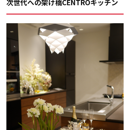
次世代への架け橋CENTROキッチン
りきれません。十分にこだわり、時間もかけて作った愛
着あるキッチンですが、セントロアンバサダーに任命さ
れ、最新のキッチンを拝見し、細部にわたって学ぶにつ
れ、やはり、時代や家族の変遷に応じて、キッチンも新
しくしたいなあ、と思うようになりました。現在のキッ
チンは白ですが、セントロのブラックの「セラミックワ
ークトップとクラフツマンシンク」でモダンなキッチン
にリフォームしたら、生徒さんもびっくりされるだろう
なあ。「洗エールレンジフード」や「流レールシンク」
の機能もつけたいなあ、と夢見ている私です。暮らしの
真ん中にあるキッチンだけに、こだわりはそれぞれ。皆
様のこだわりもまたお聞かせくだされば嬉しいです。