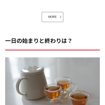
たことで、人間だけができる行為です。人と人が出合
い、親しくなるころ、お茶やお食事に誘われます。食事
を共にすることで、お互いの距離が縮まり、より親近感
MORE
が沸くものですね。
一日の始まりと終わりは？
子供の頃のキッチンの思い出はそのまま家族の絆や、父
想いだった優しい母の思い出です。両親の愛情をいっぱ
い受け、幸せな子供時代を過ごせたのだなあと今更なが
らに両親に感謝の気持ちです。自分の子供や生徒さんに
そんなキッチンでの思い出を残していけたら良いなあと
使命を感じる今日この頃です。キッチンは今の家族を繋
ぐ場所というだけでなく、時空を超えた思い出の場所と