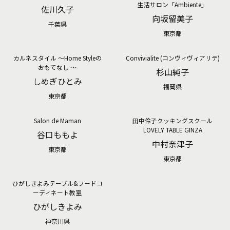
生活サロン「Ambiente」
佐川久子
向坂留美子
千葉県
東京都
カルネスタイル ～Home Styleの
Convivialite (コンヴィヴィアリテ)
おもてなし ～
杉山純子
しめぎひとみ
福岡県
東京都
Salon de Maman
田中伶子クッキングスクール
LOVELY TABLE GINZA
谷口ももよ
中村奈津子
東京都
東京都
ひがしきよみテーブル&フードコ
ーディネート教室
ひがしきよみ
神奈川県