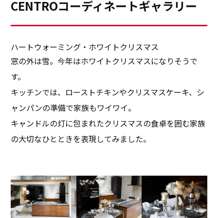
ブリッドコンロといって、IHとガスの併用タイプ。長時
CENTROコーディネートギャラリー
本当に塩・コショウとハーブだけのシンプルな味つけで
間の煮込みや保温して温めておきたいお料理にはIH、強
素材の持つ旨味を引き出すメニュー。野菜から出る水分
い火力が必要な炒め物にはガスと使い分けができ、何種
だけでお水も加えていません。バーミキュラライスポッ
類ものお料理を同時に進行して作る私には本当に便利で
ハートウォーミング・ホワイトクリスマス
トでなくても、厚手のホーロー鍋でも美味しくできると
した。
窓の外は雪。今年はホワイトクリスマスになりそうで
思います。
す。
キッチンでは、ローストチキンやクリスマスケーキ、シ
ャンパンの準備で家族もワイワイ。
キャンドルの灯に包まれたクリスマスの食卓を囲む家族
の大切なひとときを表現してみました。
食は人の基本的な欲求ですが、それだけでなく、人を幸
せにしたり。人と人を繋いでくれたりもします。そんな
食を仕事にでき、皆様のお役に立つことができるのは、
私にとって至福の喜びです。そして、もう一つは、
そのままでも美味しいですが、オリーブとケーパーとア
「花・芸術文化協会の新年会＆作品展」