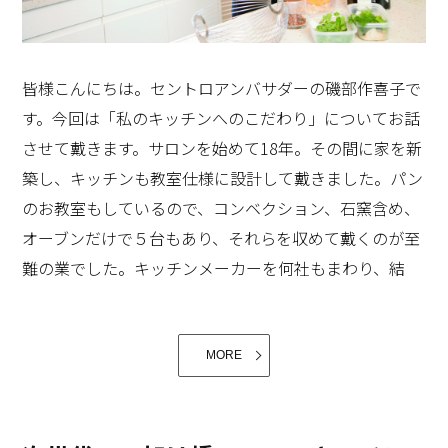
皆様こんにちは。セントロアンバサダーの磯部作喜子で
す。今回は「私のキッチンへのこだわり」についてお話
させて戴きます。サロンを始めて18年。その間に家を新
築し、キッチンも教室仕様に設計して戴きました。パン
のお教室もしているので、コンベクション、石窯含め、
オーブンだけで５台もあり、それらを収めて戴くのが至
難の業でした。キッチンメーカーを何社もまわり、結
局、既存のオーブンを綺麗に収めてくれる自由設計可能
なメーカーにたどり着きました。キッチンの形はアイラ
ンドの作業台＋Ｌ型キッチン。生徒さんがパンを作った
MORE
り、料理を作ったりする作業台は今も大活躍です。その
他、食器の収納もありますが、教室用の食器はメニュー
ごとに新しく購入することも多く、到底こちらには収ま