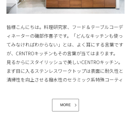
族や大切な人のために無心になって味噌を作る姿の美し
ともに鍋に入れ、ローズマリーを載せてふたをするだ
さを初めて知り、私自身も、感動を与えて戴きました。
け。15分後全体を混ぜてさらに10分加熱すれば出来上が
り！！お肉はジューシーに、お野菜もお肉のうまみを吸
皆様こんにちは。料理研究家、フード＆テーブルコーデ
って、びくりするくらい甘く美味しく仕上がります。
ィネーターの磯部作喜子です。「どんなキッチンも使っ
てみなければわからない」とは、よく耳にする言葉です
が、CRNTROキッチンもその言葉が当てはまります。
見るからにスタイリッシュで美しいCENTROキッチン。
まず目に入るステンレスワークトップは表面に耐久性と
清掃性を向上させる撥水性のセラミック系特殊コーティ
ング「美コート」を使用しているだけあり、洗い物が多
いキッチンの繰り返しの使用にもびくともしません。シ
ンクは「流レールシンク」を採用。調理中に出る生ごみ
MORE
などの処理も簡単で後片付けも視野に入れながら調理を
するにはとても効率的だなあと思いました。熱源はハイ