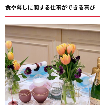
食や暮しに関する仕事ができる喜び
「さあ、今日も一日お疲れ様。ありがとう。明日もよろ
しくね」とキッチンに感謝の言葉をかけ、寝室へ。一日
ルピシアとの提携とのことでしたが、カプセルの種類も
私自身はふだんのレッスンにおいて、日々、生徒の皆様
の中で一番長くいるのがキッチンですが、一日の始まり
多く、期待以上の美味しさに感動！教室の生徒さん用に
と食を共にさせいただく時間を戴いています。あたりま
も終わりもやっぱりキッチン。これからもそんな毎日は
マシーンをお願いさせていただきました。
えのようにテーブルコーディネートをし、お料理を作っ
ずっと続くことでしょう。一番心が満たされ、幸せを感
て盛り付け、ご試食を楽しんで戴く毎日ですが、生徒様
じるキッチンでの時間、これからも大切にしたいです。
は、初めて目にするコーディネートに目を輝かせてお写
真をたくさん撮ってくださり、初めて食するお料理に感