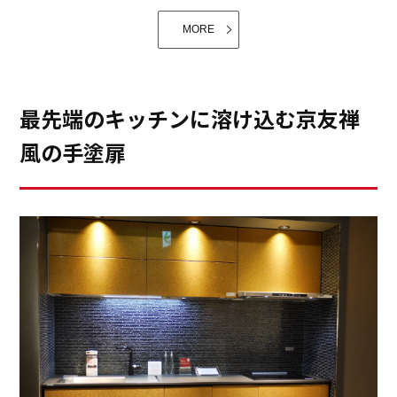
テリアとしっくりなじみます。お写真は鬼頭郁子先生の
コーディネート。ハイクラスなコーディネートが映える
MORE
キッチン、憧れです。
②最高級の素材ウォルナットの天然木突板で作られた扉
や、セラミックワークトップ、クラフツマンデッキシン
最先端のキッチンに溶け込む京友禅
クなどの高級素材が使われており、美しいだけでなく、
風の手塗扉
耐久性、機能性にも優れています。