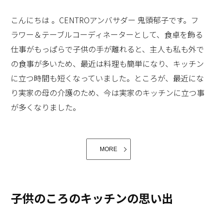
企業情報誌だけでなく、建築、インテリア、収納などの
こんにちは 。CENTROアンバサダー 鬼頭郁子です。フ
様々な専門誌、専門家の方が、「CENTRO」の新しい機
ラワー＆テーブルコーディネーターとして、食卓を飾る
能やデザイン性に興味を持ち、熱気のある質疑応答がい
仕事がもっぱらで子供の手が離れると、主人も私も外で
つまでも続きました。それだけ、業界で注目されている
の食事が多いため、最近は料理も簡単になり、キッチン
と言う事が良くわかりました。食に関しては、食べるの
に立つ時間も短くなっていました。ところが、最近にな
も、お料理を作るのも好きですが、キッチンのプロと言
り実家の母の介護のため、今は実家のキッチンに立つ事
うわけではありません。専門家の質問や、多くのカメラ
が多くなりました。
マンが撮影される後ろの方から、自分がディスプレイし
たコーディネートを覗いていました。カメラの前で、代
表取締役でいらっしゃる佐藤茂社長が、熱心に開発の思
いを語っていらっしゃいました。そこには、キッチンを
MORE
私が日本での販売をしているフラ
写真@Haviland.officiel
越えて、家庭や、暮らしを思いやる、誠意溢れた企業精
ンス リモージュ磁器のHaviland(アビランド)も、ここ最
神があたたかな言葉によって語られていました。
近は、パリでの新作発表会のたびに、有田焼きを思わせ
子供のころのキッチンの思い出
るような柄や、日本の湯のみや急須のデザインが発売さ
もともと実家はお客様が多く、母が常にキッチンにいた
れ、それを、日本の漆器と組み合わせてコーディネート