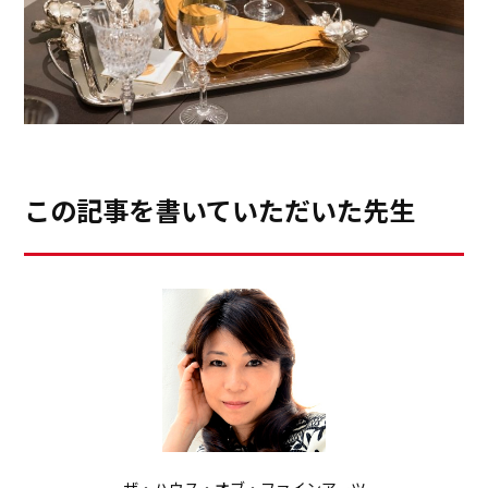
います。
このスーツケースの中身チェックも、私の楽しいルーテ
ィンです。
CENTROの詳細はこちらから
レシピと、ディプロマもいただきました。早速、日本に
https://cleanup.jp/kitchen/centro/
帰って作りたいと思います。お料理は作るのは好きなの
鬼頭郁子 HP
https://musee.co.jp/
ですが、お腹いっぱいになると、片付けはめんどくさい
この記事を書いていただいた先生
ー。旅行の時のように人に作ってもらって、片付け無
し！が嬉しいですが、家にいる時は、そうはいきませ
（１） セロリは斜め切りにし、生きくらげは石づきを
ん。片付けは、収納力。そして、動線が大切です。
取り、一口大に切る。長ネギ、生姜は細く切る。
CENTROのおすすめの動画がこちらです。
（２） フライパンでイカ、きくらげ、セロリをサッと
https://cleanup.jp/shuno/
炒め、長ねぎ、生姜を加えて炒め合わせ、塩、うま味調
なるべく、終わりの片付けは、楽チンに。サッサっと片
味料で味付けし、水溶き片栗粉でトロミをつけて出来上
付けて、気持ちよく1日を終わりたいものですね。スッ
がり。 きゅうりを入れる時や、鷹の爪を入れる時もあ
キリ片付けて、スッキリと朝を迎える！理想の暮らしで
ります。あとはお料理とは言えないほどあっさり和食。
す。
ザ・ハウス・オブ・ファインアーツ