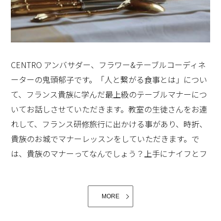
味しそうに見えるかしらね？」「フライパンの中をのぞ
も2人で仲良く作ってくれて。お母さん、幸せよ」小さ
@Haviland.officiel想像しただけでワクワクします。
いて見て。このお料理がちょうどよく入る大きさの器を
な声でしたが、私も姉も、しみじみと良かったと思えた
選んでね！」と言われ、子供ながら、じっと、いろいろ
嬉しい言葉でした。
なお皿を見比べて選びました。時には、食器棚の奥や、
上の棚から、母に手伝ってもらいながら選びました。
CENTRO アンバサダー、フラワー&テーブルコーディネ
ーターの鬼頭郁子です。「人と繋がる食事とは」につい
て、フランス貴族に学んだ最上級のテーブルマナーにつ
いてお話しさせていただきます。教室の生徒さんをお連
れして、フランス研修旅行に出かける事があり、時折、
貴族のお城でマナーレッスンをしていただきます。で
は、貴族のマナーってなんでしょう？上手にナイフとフ
実家のキッチンも、そろそろ修理が必要な箇所も出てき
ォークを使って海老や蟹を頂く？エレガントな仕草で、
ました。母が元気なうちに、こんな和の要素も取り入れ
ナプキンで口を拭く？いえいえ、全然そんなことはあり
た、CENTROにしたらどうかと姉にすすめているところ
ませんでした。
MORE
です。（笑）