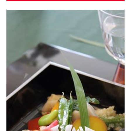
ため、子供の頃から母とのコミュニケーションはキッチ
するのが好まれています。
ンでした。その頃は、今のようにキッチンが家の中心で
なく、「お台所」「お勝手」と呼ばれるように、家の隅
に存在していましたので、キッチンはお料理を作る裏方
の場所、お客様のおもてなしは玄関に近い応接室、また
は客間でした。お客様にお出しするお料理のタイミング
その言葉を伺っているだけで、「クリナップ キッチンに
などを、キッチンの母に代わってこっそり廊下から伺
よって、これからも幸せな家族がいっぱい生まれるのだ
い、祖父や父から「お酒のおかわりを」「そろそろ、食
ろうな」と幸せな気持ちになりました。人の集まるとこ
事の用意を」などと母に伝達するのが役割で、子供なが
ろ、家族の中心であるキッチン。それが、この
ら、母の役に立っているようで、嬉しくもありました。
「CENTRO」があれば、もう最高ですね。
鬼頭郁子 HP
https://musee.co.jp/
鬼頭郁子 インスタグラム
https://www.instagram.com/kito_ikuko/
クリナップ CENTROでも、日本美を追求した京友禅柄の
手塗り扉がラインナップされていて、モダンに仕上げた