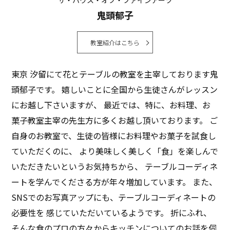
この時期、大好きなのミョウガ。そしてミョウガと一緒
鬼頭郁子
CENTROの詳細はこちらから
に、薬味や野菜を千切りにしてトッピングしています。
https://cleanup.jp/kitchen/centro/
教室紹介はこちら
鬼頭郁子 HP
https://musee.co.jp
東京 汐留にて花とテーブルの教室を主宰しております鬼
頭郁子です。 嬉しいことに全国から生徒さんがレッスン
にお越し下さいますが、 最近では、特に、お料理、お
菓子教室主宰の先生方に多くお越し頂いております。 ご
自身のお教室で、生徒の皆様にお料理やお菓子を試食し
ていただくのに、 より美味しく美しく「食」を楽しんで
お素麺やお豆腐、浅漬けの上にも、どちらがメインなの
いただきたいというお気持ちから、 テーブルコーディネ
かわからないくらい山盛りに乗せます。きゅうり、大
ートを学んでくださる方が年々増加しています。 また、
葉、新生姜、大根、紫玉ねぎなど・・・・
SNSでのお写真アップにも、テーブルコーディネートの
なんでも黙々と千切りにするのが好きで、ただひたすら
必要性を 感じていただいているようです。 折にふれ、
千切りにしていると漠然としていた仕事などの考えがま
そんな食のプロの方々からキッチンについてのお話を伺