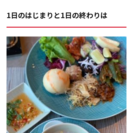
◆CENTRO情報はこちらから
「お正月に、お客様にお出しする箸置きを選んでね。折
https://cleanup.jp/kitchen/centro/
1日のはじまりと1日の終わりは
敷はどれがいいかしら？」母は、行事や、お客様の度
に、良く私に色々と食器を選ばせました。キッチンの勝
手口を出た裏庭から、南天の葉や、紅葉をとってきてお
料理に添えたり、季節感を盛る事も教わりました。そん
な、母とのキッチンでの時間は、かけがえのない時間で
した。自分が大人になり、子育てをしていると、つい面
ルイ13世の末裔のブルボン家のお城でのレッスンでは、
倒になり、子供に「食器棚からどれでもいいから取っ
エリゼ宮から、シェフとサービスの方が来て下さりお食
て」と言いがちです。忙しいと、子供が選んでいる時間
事をいただきましたが、ロブスターは殻から外れて、食
もイライラし、一緒に器を選んだりするのはなかなか難
べやすい大きさに切ってありましたし、サラダのレタス
しい事です。それを、じっくり時間をかけて育ててくれ
も、ちょうど食べやすいサイズにカットされていまし
た事は、この仕事の原点になったと思います。高校で
た。(志摩観光ホテルで、伊勢志摩サミットでG7に提供
は、美術部で油絵を描いていました。そして、大学で
されたお食事をいただく機会がありましたが、各国の大
は、哲学科の美学を専攻しました。それは、いつもの母
統領が会話に集中できるようにと、伊勢海老も松坂牛も
の言葉があったからかもしれません。「見てご覧なさ
アワビも食べやすい大きさにカットされていて驚きまし