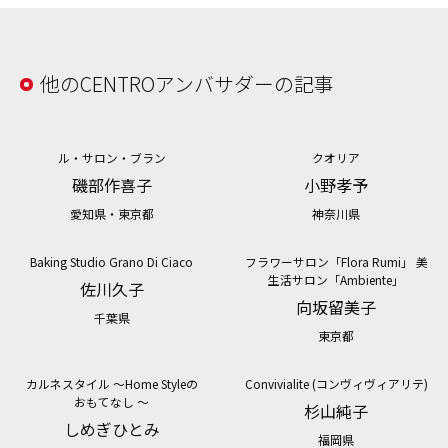
他のCENTROアンバサダーの記事
ル・サロン・ブラン
クオリア
そして、夏にかかせないのが柑橘類。野菜室にはカボ
磯部作喜子
小野孝予
ス、スダチ、ライム、レモンなど、お肉にも、お魚にも
愛知県・東京都
神奈川県
かけ、さっぱりいただけるので、夏を乗り切るのにかか
せません。「ヘビロテ」は、千切り野菜と柑橘類なの
Baking Studio Grano Di Ciaco
フラワーサロン「Flora Rumi」 美
生活サロン「Ambiente」
で、ヘビロテメニューと言うテーマから遠くなってしま
佐川久子
向坂留美子
いましたが、秋はヘビロテお鍋メニューがたくさんあり
千葉県
東京都
ますので、またの機会にご紹介させていただきます。朝
晩涼しくなり秋の気配が感じられますが、日中の暑さと
カルネスタイル ～Home Styleの
Convivialite (コンヴィヴィアリテ)
の気温差が大きい時期ですね。皆様体調を崩されません
おもてなし ～
杉山純子
しめぎひとみ
よう、どうぞご自愛ください。
福岡県