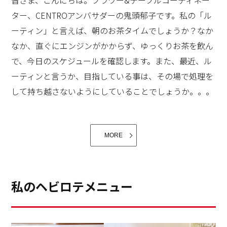
ター、CENTROアンバサダーの鬼頭郁子です。私の「ル
ーティン」と言えば、朝のお茶タイムでしょうか？なか
なか、直ぐにエンジンがかからず、ゆっくりお茶を飲ん
そしてもう一つは、「他者を尊重する」。国によってお
この前のパリ。フランスで一番格式の高いパラスの称号
で、今日のスケジュールを確認します。また、最近、ル
料理もマナーも違います。また、同じ国でも、人によっ
を持つホテル ル ブリストルパリの贅沢な朝食。
ーティンと言うか、目指している事は、その場で処理を
て趣味も興味も違います。それでも、一緒に食卓を囲む
して持ち越さないようにしていることでしょうか。。。
というご縁をいただいたのですから、その時間は大切に
郵便物を受け取ったら、その場で大事な手紙や、返事が
したいと思います。「他者を尊重する」それは努力して
必要な物は残し、不要な物はその場で捨てる。買い物を
でも身につけたい最上級のマナーですね。
して、紙袋に入れられて持ち帰ったら、一定以上に増え
MORE
た紙袋は捨てる。特に、キッチンは日常のお買い物で、
持ち込む物が多くなり、物が溜まりがち。セントロみた
いな、オシャレで機能的なキッチンだと、美しく保ちた
私のヘビロテメニュー
いと言う意識も高まりますね。