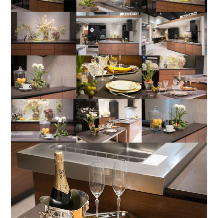
気に入っているクローブトロッターには、いくつかのポ
ーチが入っています。大きい物は着替えの服。小さい方
さて、今回のテーマの「私のヘビロテメニュー」です
はパジャマと下着。シューズ袋。出張時に必要な、もし
が、食物繊維が多く取れる野菜の中華炒めは、一年中よ
もの時の薬やヘアケア製品など。小さなポーチは充電
く作ります。特に好きなのは、イカとセロリとキクラゲ
器、海外はこれにプラグと変圧器をプラス。
の炒め物。実家でも作りました。材料は生キクラゲと、
寒がりなので、海外は大判ストールと軽いマイクロダウ
セロリ、イカは柔らかなヤリイカを使っています。
ンも欠かせません。いつでも、すぐにどこにでも行ける
ように、そしていつもと同じようにリラックスして過ご
せるように、お気に入りのものをスーツケースに揃えて