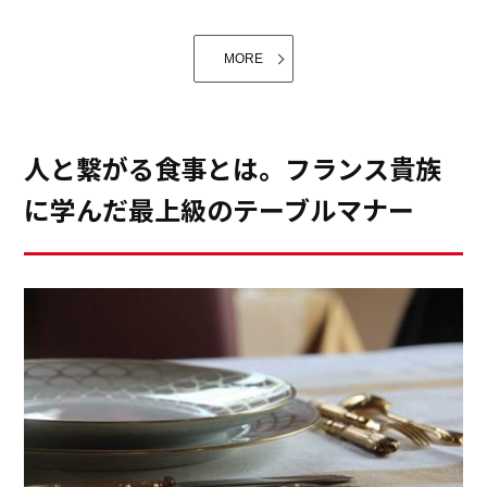
れました。
MORE
人と繋がる食事とは。フランス貴族
に学んだ最上級のテーブルマナー
実家を継いだ姉と、昔のように一緒にキッチンで夕食の
仕度をしていると、母が笑って眺めています。そして、
私たちが作る夕食を、母はいつもの倍ぐらい食べてくれ
いくつか並んだ食器棚から、お皿を探して「はい！」と
るようです。改めて、食の大切さ。そしてキッチンの存
渡すと、「うーん、ママの作っているお料理を良く見て
在を大切に思うこの頃です。「美味しかったよ。」と
ね。この器では、ちょっと合わないかなぁ。どの器が美
母。「こうして、嫁いだ娘も帰って来て、大人になって
(写真はHavilandの、お湯呑みと、急須です) 右の写真