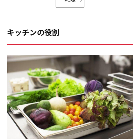
クコレクションは、高級感があり陶器のような深い美し
外ブランドに注目されています。
MORE
旅先で、その国のスパイスや、調味料などを思い切り買
さです。都会的、ラグジュアリーな演出が出来たらいい
い込んでたっぷりストック。旅に出る度に、そんな夢を
なと、サイトテーブルは、シルバーの食器でコーディネ
描いています。
ートしました。
キッチンの役割
和紙の照明器具、和織物の壁紙などのインテリアから、
竹細工、漆器、錫などのテーブルウェアに至るまで、日
本の職人の技は、日本より海外の方が高く評価されてい
プレスイベントは、奥様向けの女性誌、キッチン関連の
るようです。