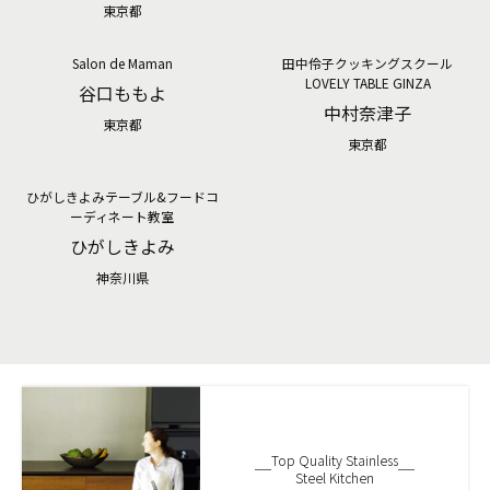
東京都
■CENTROの情報は
こちら
から
Salon de Maman
田中伶子クッキングスクール
LOVELY TABLE GINZA
谷口ももよ
中村奈津子
東京都
東京都
ひがしきよみテーブル&フードコ
ーディネート教室
ひがしきよみ
神奈川県
Top Quality Stainless
Steel Kitchen