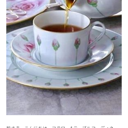
のドバイでの朝食です。モロッコ料理が多かったです。
文学や、絵画、音楽、最近はやりの映画でも、楽しかっ
た展示会でもかまいません。文化的な情報を集めて、会
話の引き出しをたくさん持つことが大切だと思います。
ブルボン家のプリンセスもそうでしたが、貴族のマダム
何人かに、お食事のマナーで1番大切な事は何かと伺い
ました。答えはとてもシンプルでした。「好き嫌いが無
いように、苦手なものを克服します。」「食べ残しはし
ない」(食べ物を粗末にしない)この2つなら、頑張ってク
モロッコで、好きになったレモンが効いてるサラダ。
リアできそうですね。
皆さま、こんにちは。フラワー&テーブルコーディネー