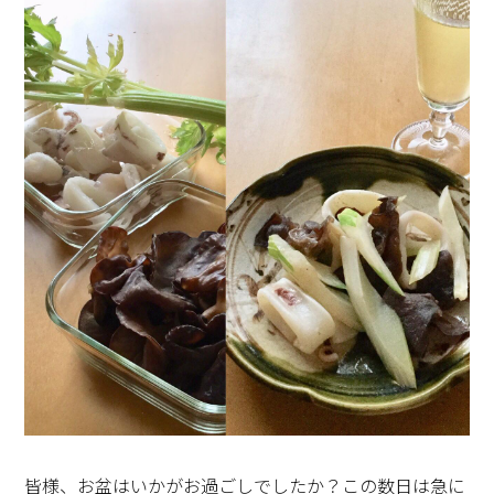
今年6月、「最上級のおもてなし」という電子書籍を出
させていただきました。おもてなしされる側にも、知識
と言ってもテーブルコーディネーターですから、食器な
やマナーを知っておくことが必要です。日本建築、料
どの仕事に関するものは山ほどあります。テーブルクロ
亭、ホテル、レストラン、アフタヌーンティーなど、ど
スは、何十枚。ナプキンに関しては何百枚。キャンドル
こでもスマホで読むことができます。 ご興味がありまし
スタンド、ティーポット、デキャンターなども十数個づ
たら ぜひ、ご覧になって下さい。
つはあります。花器も、食器も数え切れないぐら
■もっと知りたい「最上級のおもてなし」
い。。。
https://tinyurl.com/y94vyosq
そして、今、このブログを書いている ここミャンマーの
CENTROの詳細はこちら
朝食です。
https://cleanup.jp/kitchen/centro/
鬼頭郁子 HP
https://musee.co.jp/
皆様、お盆はいかがお過ごしでしたか？この数日は急に