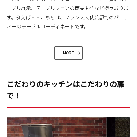
ーブル展示、テーブルウェアの商品開発など様々ありま
す。例えば・・こちらは、フランス大使公邸でのパーテ
その点、CENTROの収納は魅力的。食洗機も大きく、何
ィーのテーブルコーディネートです。
よりガスと、IHがコンビで使えるなんて、驚きです。ぱ
っと強い火力で、炒めものや揚げ物でスターターの2-3
品。最初はビール、シャンパンなどの泡ものでしょう
MORE
か？
こだわりのキッチンはこだわりの扉
で！
そしてこちらは、百貨店のテーブルコーディネートで
す。