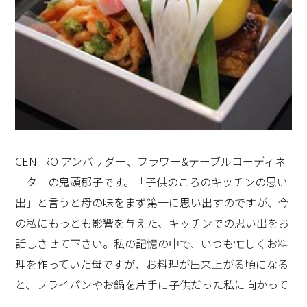
キッチンに、より一層艶やかな美しさを放っています。
塗り重ねられることで感じられる奥行き感と繊細な光
沢、光の反射により変化する扉の輝き、経年劣化を防ぐ
ために研磨による入念な表面仕上げも、熟練した職人の
技術です。色は、漆黒の黒鳶、ゴールドのような 黄唐
茶、趣のある朱赤の唐紅の3色です。私が選ぶとしたら
学生の頃は、キッチンでお菓子やお料理を母に習いまし
黒鳶。こんなお洒落なキッチンで、美味しい和菓子と日
た。また、おおぜいのお客様がいらっしゃると、私が盛
本茶いただく。
CENTRO アンバサダー、フラワー&テーブルコーディネ
り付け担当になり、母や姉と連係プレイで、やはり「裏
ーターの鬼頭郁子です。「子供のころのキッチンの思い
方の台所」で、お手伝いをしていました。今は実家のキ
出」と言うと母の味をまず第一に思い出すのですが、今
ッチンも、リビング＆ダイニングとなり、高齢の母は、
の私にもっとも影響を与えた、キッチンでの思い出をお
自分の部屋で休んでいるか、キッチンのダイニングテー
話しさせて下さい。私の記憶の中で、いつも忙しくお料
ブルの窓際の椅子に腰掛けているかのどちらかになりま
理を作っていた母ですが、お料理が出来上がる頃になる
した。
と、フライパンやお鍋を片手に子供だった私に向かって
「お料理を盛るためのお皿をとってね！」と言いつけら