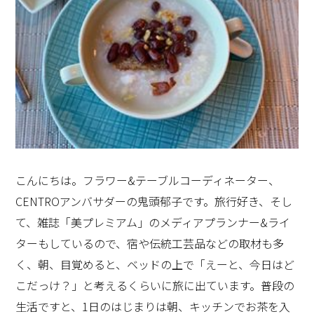
い。今日はお月様が格別に綺麗よ！」「ちょっと、お庭
た。)
に来てごらん。苔に落ちた寒椿が綺麗だこと！」そんな
風に、美しい物、綺麗な物をいつも、いつも、身近に、
美しいと教えてくれた事をありがたく思います。幼い頃
にキッチンで学んだ「美しく食事をする事」それは豊か
な心、豊かな人生を育む事に繋がるように思えてなりま
せん。
CENTROの詳細はこちら
こんにちは。フラワー&テーブルコーディネーター、
https://cleanup.jp/kitchen/centro/
だから、きっとエリゼ宮のお食事も、ナイフなどほとん
CENTROアンバサダーの鬼頭郁子です。旅行好き、そし
鬼頭郁子 HP
https://musee.co.jp/
ど使わなくても、フォーク1本で頂けるように提供され
て、雑誌「美プレミアム」のメディアプランナー&ライ
ているのでしょう。言葉にして、教えて頂いた訳では無
ターもしているので、宿や伝統工芸品などの取材も多
いのですが、同席してお食事をいただきながら強く感じ
く、朝、目覚めると、ベッドの上で「えーと、今日はど
たのは、「人の話をシッカリ聴く」という事の大切さで
こだっけ？」と考えるくらいに旅に出ています。普段の
した。蟹の殻と格闘していたら、他の方のお話なんて上
生活ですと、1日のはじまりは朝、キッチンでお茶を入
の空です。人の話を聞いて、理解して、受け答えをす