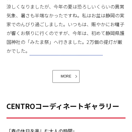
涼しくなりましたが、今年の夏は恐ろしいくらいの異常
気象、暑さも半端なかったですね。私はお盆は静岡の実
家でのんびり過ごしました。いつもは、賑やかにお囃子
が響くお祭りに行くのですが、今年は、初めて静岡県護
国神社の「みたま祭」へ行きました。2万個の提灯が厳
かでした。
その反動でしょうか？それは仕事と割り切って、化粧
品、服など身につける物は、本当に気に入った物だけ、
MORE
着心地の良い物だけにして、定期的に処分しています。
世界の朝ごはんは、その国の食文化が凝縮されているよ
クロゼットも、バックも、洋服も、靴も、一つ購入した
うで楽しいですね。食事はエネルギーとなり、明日の身
ら、一つ捨てる。旬のものを、最低限のアイテムでコー
体の血や肉となり、活力になります。今日は、趣味の一
CENTROコーディネートギャラリー
ディネートと言うミニマムな暮らしが憧れです。そし
つ。旅先のクッキングレッスンで、市場に食材を仕入れ
て、いつでもスーツケースひとつで旅に出ても困らない
に行き、ミャンマー料理を習いました。前菜4品と、メ
ように、クロゼットやスーツケースの中身をチェックす
イン2品、伝統的なデザート1つ。
「春の休日を楽しむ大人の時間」
るのも、ルーティンでしょうか？