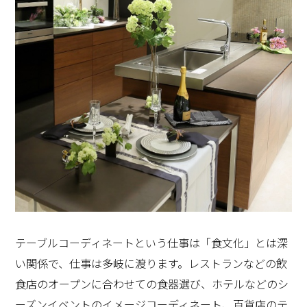
日に作るのは、その日の仕入れ次第。マーケットに行っ
て選び、気分で作ります。地方に行く事も多いので、新
鮮なお野菜、魚介類をお休みの日に合わせて宅急便で送
ります。旅先で購入したスパイス、調味料などを試すの
も、ワクワクします。まとめて作る事もあるので、大き
なお鍋がすっぽり入り、引き出しがするする滑り、取り
出しやすい。大鉢や、大皿も楽々収納出来ると嬉しいで
すね。
テーブルコーディネートという仕事は「食文化」とは深
い関係で、仕事は多岐に渡ります。レストランなどの飲
食店のオープンに合わせての食器選び、ホテルなどのシ
ーズンイベントのイメージコーディネート、百貨店のテ