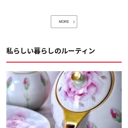
れます。その時に、出しっ放しの調理器具や、シンクに
る。それがマナーと学びました。スポーツなんて興味な
つけてあるお鍋などたまに残っている時もあります
い！歴史も興味なし！園芸なんてしないし、サイクリン
が。。。見て見ぬふりをして、今の時期は、陽が当たる
MORE
グも興味なし！そんな方は、人との会話が成り立ちませ
温かな場所で、ぬくぬくと目が醒めるまでお茶をいただ
ん。趣味じゃなくても、人の話に興味を持つ、会話のキ
きます。そして再びキッチンへ。
ャッチボーツをする。さらにもっと話を膨らませるよう
私らしい暮らしのルーティン
に質問するなど、心がけます。それは、お食事の場を和
ませ、豊かにし、皆様を笑顔にします。そしてまた、こ
の方ともう一度お目にかかりたいという、「人との繋が
り」になっていきます。