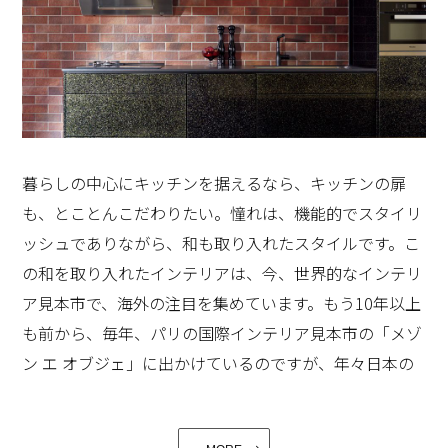
お食事の中盤の煮込みものに、フルボディのワイン。お
ウチ飲みも、おもてなしのメニューも広がりますね。
この「CENTRO」のアンバサダーとしての活動開始以前
暮らしの中心にキッチンを据えるなら、キッチンの扉
に、今年の2月1日、「CENTRO」発表のプレスイベント
も、とことんこだわりたい。憧れは、機能的でスタイリ
にて、キッチン周りのディスプレイをさせて頂きまし
ッシュでありながら、和も取り入れたスタイルです。こ
た。キッチンのプレスイベントのためのコーディネート
の和を取り入れたインテリアは、今、世界的なインテリ
は初めてでした。ご依頼は、スペイン語で真ん中という
ア見本市で、海外の注目を集めています。もう10年以上
意味の「CENTRO」、「キッチンを暮らしの真ん中に」
も前から、毎年、パリの国際インテリア見本市の「メゾ
というコンセプトに合わせて、インテリアに調和する美
ン エ オブジェ」に出かけているのですが、年々日本の
しいキッチン ディスプレイを！との事でした。最先端技
伝統技術、伝統工芸品の出展が多くなり、日本のものづ
術はもちろん、セントロのために選び抜かれたセラミッ
くりへのこだわり「クラフツマンシップ」が、多くの海