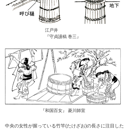
江戸井
『守貞謾稿 巻三』
『和国百女』 菱川師宣
中央の女性が握っている竹竿(たけざお)の長さに注目した