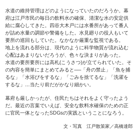
水道の維持管理はどのようになっていたのだろうか。幕
府は江戸市民の毎日の飲料水の確保、清潔な水の安定供
給に腐心してきた。四谷大木戸には水番所があって番人
が詰め水量の調節や警備をした。水見廻りの役人もいて
要所の巡回もしていた。なかなか厳重な監視である。
地上を流れる部分は、現代のように科学物質が流れ込む
心配はあまりないだろうが、色々な決まりがあった。
水道の要所要所には高札(こうさつ)が立てられていた。そ
の内容を簡単にまとめてみると──「舟の禁止」「魚を捕
るな」「水浴びをするな」「ごみを捨てるな」「洗濯を
するな」…当たり前だがかなり細かい。
幕府も厳しかったが、住民たちはそれをよく守ったよう
だ。最近の言葉でいえば、安全な飲料水確保のための正
に官民一体となったSDGsの実践ということになろう。
文・写真 江戸散策家／高橋達郎