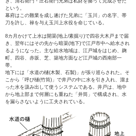
き、清右衛門・庄右衛門兄弟は私財を擲って完成させた
という。
幕府はこの難業を成し遂げた兄弟に「玉川」の名字、帯
刀を許し、禄を与え玉川上水役を命じている。
8カ月かけて上水は開渠(地上/素掘り)で四谷大木戸まで届
き、翌年にはその先から暗渠(地下)で江戸市中へ給水され
るようになった。主な給水地域は、江戸城をはじめ、麹
町、四谷、赤坂、芝、築地方面など江戸城の西南部一
帯。
地下には「水道の樋(木製、石製)」が張り巡らされた。そ
こから「呼び樋(竹筒)」で井戸の中に水を引き入れ、溜ま
った水を汲み出して使うシステムである。井戸は、地中
から地上部まで何層にも重ねた「井筒」で構成され、水
を漏らさないように工夫されている。