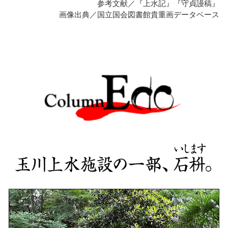
参考文献／『上水記』『守貞謾稿』
画像出典／国立国会図書館貴重画データベース