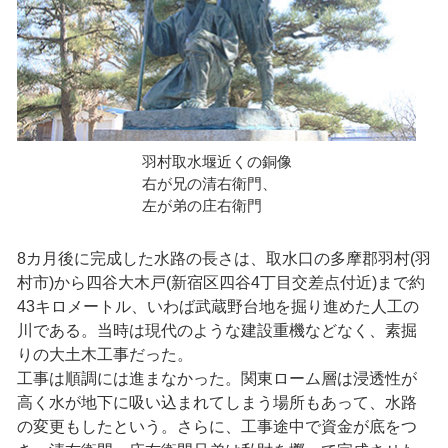
羽村取水堰近くの銅像
右が兄の清右衛門、
左が弟の庄右衛門
8カ月後に完成した水路の長さは、取水口の多摩郡羽村(羽
村市)から四谷大木戸(新宿区四谷4丁目交差点付近)まで約
43キロメートル、いわば武蔵野台地を掘り進めた人工の
川である。当時は現代のような建設重機などなく、素掘
りの大土木工事だった。
工事は順調には進まなかった。関東ローム層は浸透性が
高く水が地下に吸い込まれてしまう場所もあって、水路
の変更もしたという。さらに、工事途中で資金が底をつ