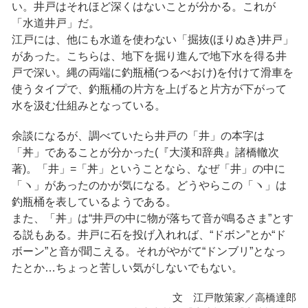
い。井戸はそれほど深くはないことが分かる。これが
「水道井戸」だ。
江戸には、他にも水道を使わない「掘抜(ほりぬき)井戸」
があった。こちらは、地下を掘り進んで地下水を得る井
戸で深い。縄の両端に釣瓶桶(つるべおけ)を付けて滑車を
使うタイプで、釣瓶桶の片方を上げると片方が下がって
水を汲む仕組みとなっている。
余談になるが、調べていたら井戸の「井」の本字は
「丼」であることが分かった(『大漢和辞典』諸橋轍次
著)。「井」=「丼」ということなら、なぜ「井」の中に
「ヽ」があったのかが気になる。どうやらこの「ヽ」は
釣瓶桶を表しているようである。
また、「丼」は“井戸の中に物が落ちて音が鳴るさま”とす
る説もある。井戸に石を投げ入れれば、“ドボン”とか“ド
ボーン”と音が聞こえる。それがやがて“ドンブリ”となっ
たとか…ちょっと苦しい気がしないでもない。
文 江戸散策家／高橋達郎