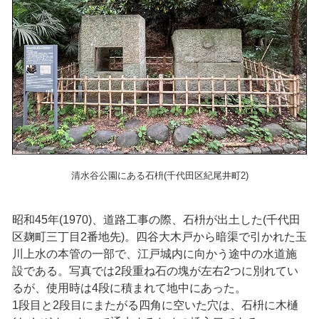
清水谷公園にある石枡(千代田区紀尾井町2)
昭和45年(1970)、道路工事の際、石枡が出土した(千代田
区麹町三丁目2番地先)。四谷大木戸から暗渠で引かれた玉
川上水の本管の一部で、江戸城内に向かう途中の水道施
設である。写真では2段重ね石の塊が左右2つに別れてい
るが、使用時は4段に積まれて地中にあった。
1段目と2段目にまたがる四角に空いた穴は、石枡に木樋