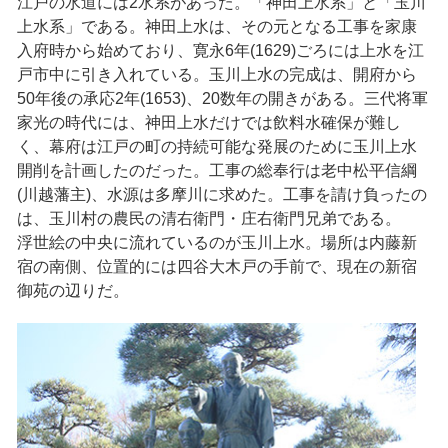
江戸の水道には2水系があった。「神田上水系」と「玉川
上水系」である。神田上水は、その元となる工事を家康
入府時から始めており、寛永6年(1629)ごろには上水を江
戸市中に引き入れている。玉川上水の完成は、開府から
50年後の承応2年(1653)、20数年の開きがある。三代将軍
家光の時代には、神田上水だけでは飲料水確保が難し
く、幕府は江戸の町の持続可能な発展のために玉川上水
開削を計画したのだった。工事の総奉行は老中松平信綱
(川越藩主)、水源は多摩川に求めた。工事を請け負ったの
は、玉川村の農民の清右衛門・庄右衛門兄弟である。
浮世絵の中央に流れているのが玉川上水。場所は内藤新
宿の南側、位置的には四谷大木戸の手前で、現在の新宿
御苑の辺りだ。