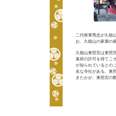
二代将軍秀忠が久能
お、久能山の家康の廟
久能山東照宮は東照宮
幕府の許可を得てこ
が知られているとの
名な寺社がある。東照
きたかが、東照宮の