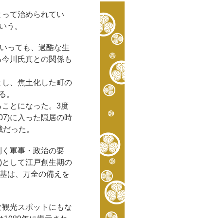
よって治められてい
いう。
といっても、過酷な生
る今川氏真との関係も
とし、焦土化した町の
ある。
ることになった。3度
07)に入った隠居の時
城だった。
利く軍事・政治の要
)として江戸創生期の
の基は、万全の備えを
な観光スポットにもな