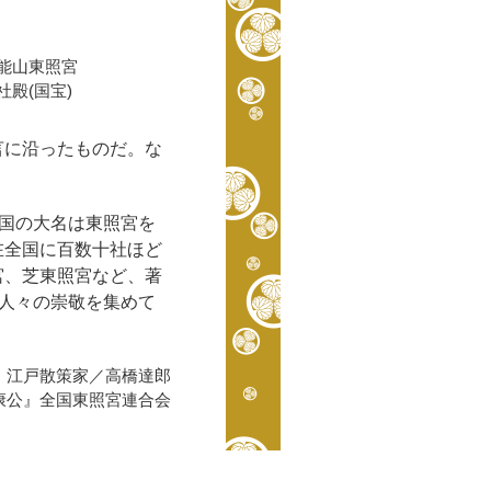
能山東照宮
社殿(国宝)
言に沿ったものだ。な
諸国の大名は東照宮を
在全国に百数十社ほど
宮、芝東照宮など、著
の人々の崇敬を集めて
 江戸散策家／高橋達郎
康公』全国東照宮連合会