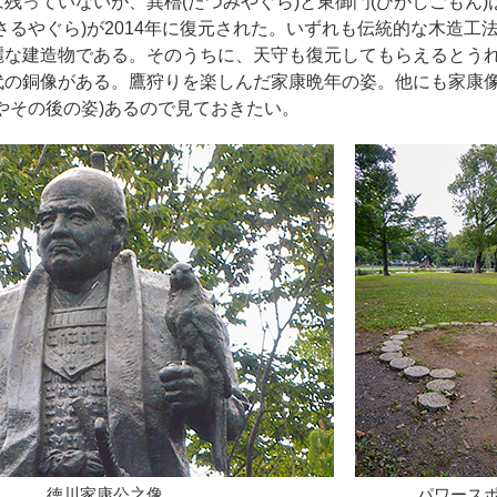
残っていないが、巽櫓(たつみやぐら)と東御門(ひがしごもん)は
さるやぐら)が2014年に復元された。いずれも伝統的な木造工
麗な建造物である。そのうちに、天守も復元してもらえるとう
代の銅像がある。鷹狩りを楽しんだ家康晩年の姿。他にも家康像
やその後の姿)あるので見ておきたい。
徳川家康公之像
パワースポ