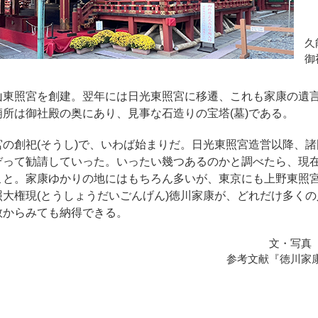
久
御
山東照宮を創建。翌年には日光東照宮に移遷、これも家康の遺
所は御社殿の奥にあり、見事な石造りの宝塔(墓)である。
の創祀(そうし)で、いわば始まりだ。日光東照宮造営以降、
ぞって勧請していった。いったい幾つあるのかと調べたら、現
こと。家康ゆかりの地にはもちろん多いが、東京にも上野東照
大権現(とうしょうだいごんげん)徳川家康が、どれだけ多く
数からみても納得できる。
文・写真
参考文献『徳川家