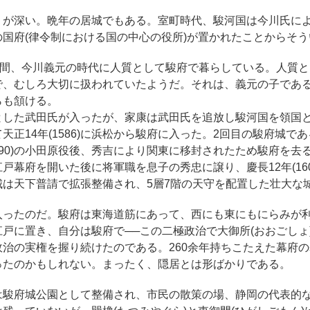
りが深い。晩年の居城でもある。室町時代、駿河国は今川氏に
国府(律令制における国の中心の役所)が置かれたことからそう
の間、今川義元の時代に人質として駿府で暮らしている。人質
で、むしろ大切に扱われていたようだ。それは、義元の子であ
らも頷ける。
とした武田氏が入ったが、家康は武田氏を追放し駿河国を領国
天正14年(1586)に浜松から駿府に入った。2回目の駿府城で
1890)の小田原役後、秀吉により関東に移封されたため駿府を去
戸幕府を開いた後に将軍職を息子の秀忠に譲り、慶長12年(16
城は天下普請で拡張整備され、5層7階の天守を配置した壮大な
入ったのだ。駿府は東海道筋にあって、西にも東にもにらみが
戸に置き、自分は駿府で──この二極政治で大御所(おおごしょ
治の実権を握り続けたのである。260余年持ちこたえた幕府
ったのかもしれない。まったく、隠居とは形ばかりである。
は駿府城公園として整備され、市民の散策の場、静岡の代表的