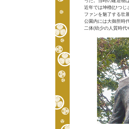
った。当時の建造物は
近年では坤櫓(ひつじ
ファンを魅了する壮
公園内には大御所時
二体(幼少の人質時代