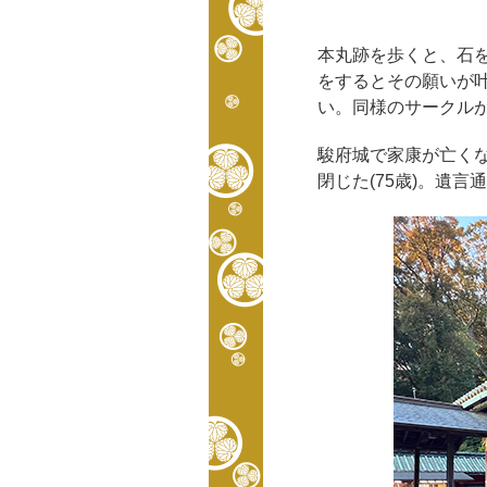
本丸跡を歩くと、石
をするとその願いが
い。同様のサークル
駿府城で家康が亡くな
閉じた(75歳)。遺