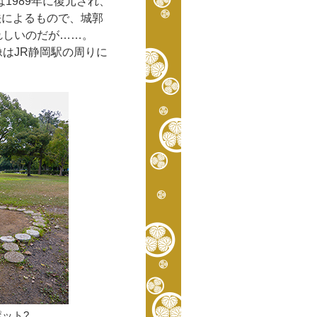
1989年に復元され、
法によるもので、城郭
れしいのだが……。
はJR静岡駅の周りに
ット?