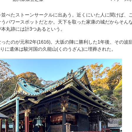
を並べたストーンサークルに出あう。近くにいた人に聞けば、
叶うパワースポットだとか。天下を取った家康の城だからそん
が本丸跡には計3つあるという。
ったのが元和2年(1616)。大坂の陣に勝利した1年後、その
言通りに遺体は駿河国の久能山(くのうざん)に埋葬された。