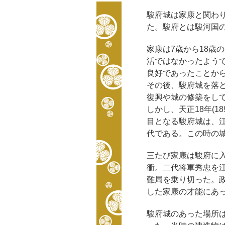
駿府城は家康と関わ
た。駿府とは駿河国の
家康は7歳から18歳
活ではなかったよう
良好であったことか
その後、駿府城を落
復興や城の修築をして
しかし、天正18年(
目となる駿府城は、江
代である。この時の
三たび家康は駿府に
衝。二代将軍秀忠を江
難局を乗り切った。政
した家康の才能にあ
駿府城のあった場所