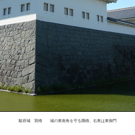
駿府城 巽櫓 城の東南角を守る隅櫓、右奥は東御門