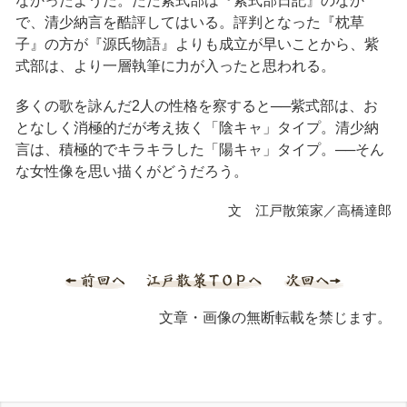
なかったようだ。ただ紫式部は『紫式部日記』のなか
で、清少納言を酷評してはいる。評判となった『枕草
子』の方が『源氏物語』よりも成立が早いことから、紫
式部は、より一層執筆に力が入ったと思われる。
多くの歌を詠んだ2人の性格を察すると──紫式部は、お
となしく消極的だが考え抜く「陰キャ」タイプ。清少納
言は、積極的でキラキラした「陽キャ」タイプ。──そん
な女性像を思い描くがどうだろう。
文 江戸散策家／高橋達郎
文章・画像の無断転載を禁じます。