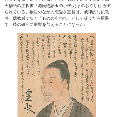
氏物語の注釈書『源氏物語玉の小櫛(たまのおぐし)』が知
られている。物語のなかの恋愛を宣長は、戒律的な仏教
感・儒教感でなく「もののあわれ」として捉えた注釈書
で、後の研究に影響を与えることになった。