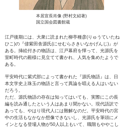
本居宣長肖像 (野村文紹著)
国立国会図書館蔵
江戸後期には、大衆に読まれた柳亭種彦(りゅうていたね
ひこ)の『偐紫田舎源氏(にせむらさきいなかげんじ)』が
ある。挿絵付きの物語は、江戸幕府を憚って、光源氏を
室町時代の殿様に見立てて書かれ、人気を集めたようで
ある。
平安時代に紫式部によって書かれた『源氏物語』は、日
本文学史上珠玉の物語と言って異論を唱える人はいない
だろう。
ただ、源氏物語の存在は知ってはいても、実際にこの長
編を読み通したという人はあまり聞かない。現代語訳で
あっても、やはり現代人には難解なのだ。平安時代の宮
中の生活もなかなか想像できないし、光源氏を筆頭にメ
インとなる登場人物が50人以上もいて、職階もややこし