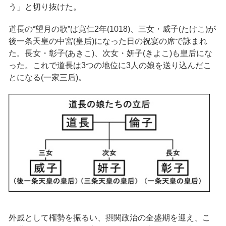
う」と切り抜けた。
道長の“望月の歌”は寛仁2年(1018)、三女・威子(たけこ)が
後一条天皇の中宮(皇后)になった日の祝宴の席で詠まれ
た。長女・彰子(あきこ)、次女・妍子(きよこ)も皇后にな
った。これで道長は3つの地位に3人の娘を送り込んだこ
とになる(一家三后)。
外戚として権勢を振るい、摂関政治の全盛期を迎え、こ