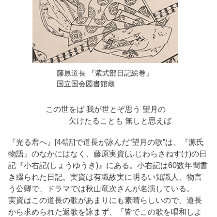
藤原道長 『紫式部日記絵巻』
国立国会図書館蔵
この世をば 我が世とぞ思う 望月の
欠けたることも 無しと思えば
『光る君へ』[44話]で道長が詠んだ“望月の歌”は、『源氏
物語』のなかにはなく、藤原実資(ふじわらさねすけ)の日
記『小右記(しょうゆうき)』にある。小右記は60数年間書
き綴られた日記。実資は有職故実に明るい知識人、物言
う公卿で、ドラマでは秋山竜次さんが名演している。
実資はこの道長の歌があまりにも素晴らしいので、道長
から求められた返歌を詠まず、「皆でこの歌を唱和しよ