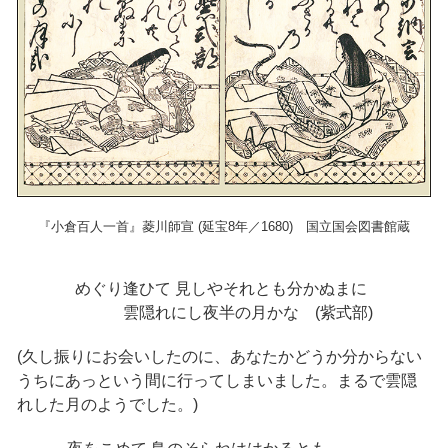
『小倉百人一首』菱川師宣 (延宝8年／1680) 国立国会図書館蔵
めぐり逢ひて 見しやそれとも分かぬまに
雲隠れにし夜半の月かな (紫式部)
(久し振りにお会いしたのに、あなたかどうか分からない
うちにあっという間に行ってしまいました。まるで雲隠
れした月のようでした。)