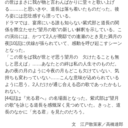
の世はまさに我が物と言わんばかりに堂々と歌い上げ
る………と思いきや、道長は落ち着いたものだった。後
ろ姿には悲壮感すら漂っている。
ドラマでは、宴席にいる誰も知らない紫式部と道長の関
係を際立たせた“望月の歌”の新しい解釈を示している。こ
の演出には、かつて2人が廃邸での逢瀬のとき見た満月の
夜[10話]に伏線が張られていて、感動を呼び起こすシーン
となった。
「この世をば我が世とぞ思う望月の 欠けたることも無
しと思えば」……あなたとの絆は私の人生そのものだ。
あの夜の月のように今夜の月もどこも欠けていない、気
持ちも変わっていない……こんな意味が込められている
ように思う。2人だけが通じ合える恋の歌であったかもし
れない。
[44話]は『光る君へ』の名場面となった。紫式部は“望月
の歌”を詠じる道長を感慨深く見つめていた。きっと、道
長のなかに「光る君」を見たのだろう。
文 江戸散策家／高橋達郎