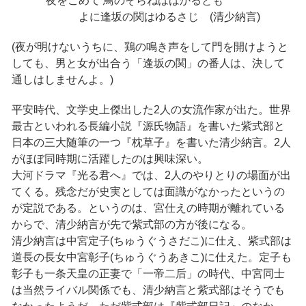
夜をこめて 鳥のそらねははかるとも
よに逢坂の関はゆるさじ (清少納言)
(夜が明けないうちに、鶏の鳴き声をして門を開けようと
しても、男と女が出合う「逢坂の関」の番人は、決して
通しはしませんよ。)
平安時代、文学史上傑出した2人の女流作家が出た。世界
最古といわれる長編小説『源氏物語』を書いた紫式部と
日本の三大随筆の一つ『枕草子』を書いた清少納言。2人
がほぼ同時期に活躍したのは興味深い。
大河ドラマ『光る君へ』では、2人のやりとりの場面が出
てくる。残念だが史実としては面識がなかったというの
が定説である。というのは、宮仕えの時期が離れている
からで、清少納言が先で紫式部の方が後になる。
清少納言は中宮定子(ちゅうぐうさだこ)に仕え、紫式部は
道長の長女中宮彰子(ちゅうぐうあきこ)に仕えた。定子も
彰子も一条天皇の正妻で「一帝二后」の時代、中宮同士
は当然ライバル関係でも、清少納言と紫式部はそうでも