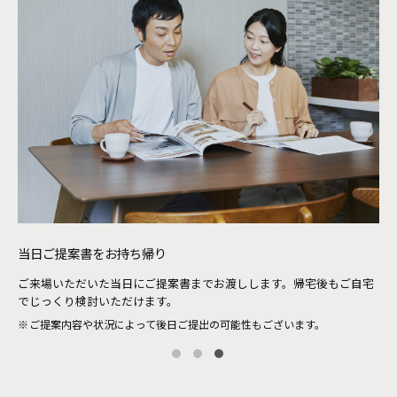
当日ご提案書をお持ち帰り
待
ご来場いただいた当日にご提案書までお渡しします。帰宅後もご自宅
。当
シ
でじっくり検討いただけます。
ザ
ご提案内容や状況によって後日ご提出の可能性もございます。