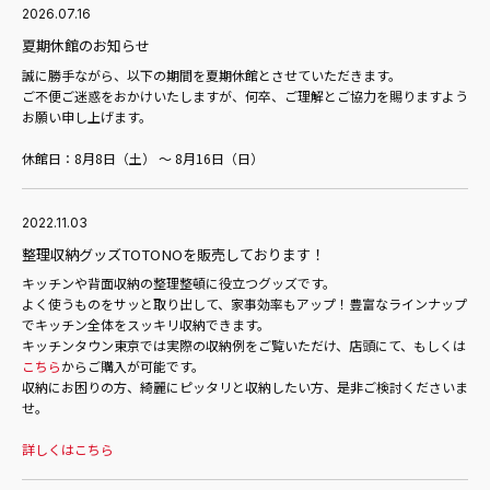
2026.07.16
夏期休館のお知らせ
誠に勝手ながら、以下の期間を夏期休館とさせていただきます。
ご不便ご迷惑をおかけいたしますが、何卒、ご理解とご協力を賜りますよう
お願い申し上げます。
休館日：8月8日（土） ～ 8月16日（日）
2022.11.03
整理収納グッズTOTONOを販売しております！
キッチンや背面収納の整理整頓に役立つグッズです。
よく使うものをサッと取り出して、家事効率もアップ！豊富なラインナップ
でキッチン全体をスッキリ収納できます。
キッチンタウン東京では実際の収納例をご覧いただけ、店頭にて、もしくは
こちら
からご購入が可能です。
収納にお困りの方、綺麗にピッタリと収納したい方、是非ご検討くださいま
せ。
詳しくはこちら