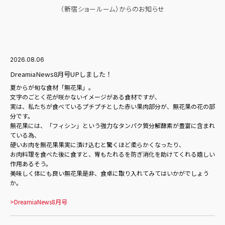
（新宿ショールーム）からのお知らせ
2026.08.06
DreamiaNews8月号UPしました！
夏からが旬な食材「無花果」。
文字のごとく花が咲かないイメージがある食材ですが、
実は、私たちが食べているプチプチとした赤い果肉部分が、無花果の花の部
分です。
無花果には、「フィシン」という強力なタンパク質分解酵素が豊富に含まれ
ている為、
硬いお肉を無花果果実に漬け込むと驚くほど柔らかくなったり、
お肉料理を食べた後に食すと、胃もたれるを防ぎ消化を助けてくれる嬉しい
作用あるそう。
美味しく体にも良い無花果是非、食卓に取り入れてみてはいかがでしょう
か。
>DreamiaNews8月号