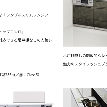
な『シンプルスリムレンジフー
トップコンロ』
対応できる吊戸棚なしの人気レ
吊戸棚無しの開放的なレ
魅力のスタイリッシュプ
I型255㎝／扉：Class5）