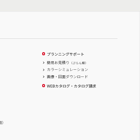
プランニングサポート
簡易お見積り
（ぷらん館）
カラーシミュレーション
画像・図面ダウンロード
WEBカタログ・カタログ請求
詳細）