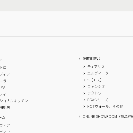
洗面化粧台
ン
ティアリス
トロ
エルヴィータ
ディア
S［エス］
エラ
ファンシオ
OMA
ラクトワ
ティ
BGAシリーズ
ショナルキッチン
HOTウォール、その他
用厨房
ONLINE SHOWROOM（商品
ーム
ヴィア
ヴィア