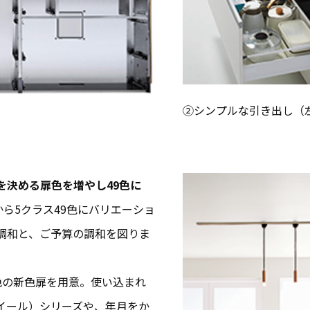
②シンプルな引き出し（
を決める扉色を増やし49色に
から5クラス49色にバリエーショ
調和と、ご予算の調和を図りま
色の新色扉を用意。使い込まれ
クイール）シリーズや、年月をか