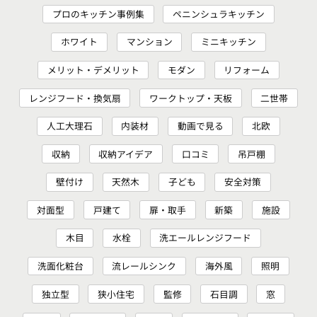
プロのキッチン事例集
ペニンシュラキッチン
ホワイト
マンション
ミニキッチン
メリット・デメリット
モダン
リフォーム
レンジフード・換気扇
ワークトップ・天板
二世帯
人工大理石
内装材
動画で見る
北欧
収納
収納アイデア
口コミ
吊戸棚
壁付け
天然木
子ども
安全対策
対面型
戸建て
扉・取手
新築
施設
木目
水栓
洗エールレンジフード
洗面化粧台
流レールシンク
海外風
照明
独立型
狭小住宅
監修
石目調
窓