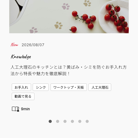
2026/08/07
Knowledge
Cas
人工大理石のキッチンとは？黄ばみ・シミを防ぐお手入れ方
子
法から特長や魅力を徹底解説！
C
お手入れ
シンク
ワークトップ・天板
人工大理石
新
動画で見る
9min