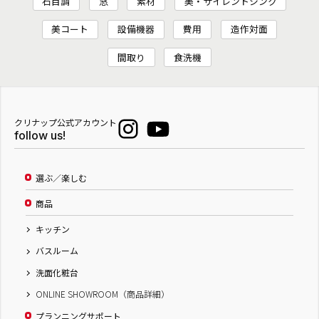
石目調
窓
素材
美・サイレントシンク
美コート
設備機器
費用
造作対面
間取り
食洗機
クリナップ公式アカウント
follow us!
選ぶ／楽しむ
商品
キッチン
バスルーム
洗面化粧台
ONLINE SHOWROOM（商品詳細）
プランニングサポート