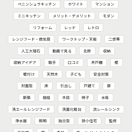
ペニンシュラキッチン
ホワイト
マンション
ミニキッチン
メリット・デメリット
モダン
リフォーム
レッド
レトロ
レンジフード・換気扇
ワークトップ・天板
二世帯
人工大理石
動画で見る
北欧
収納
収納アイデア
取手
口コミ
吊戸棚
壁
壁付け
天然木
子ども
安全対策
対面型
床
引出し
戸建て
扉
新築
施設
木目
椅子
水栓
洗エールレンジフード
洗面化粧台
流レールシンク
浄水器
照明
独立型
狭小住宅
監修