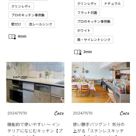
クリンレディ
ナチュラル
クリンレディ
フラット対面
プロのキッチン事例集
プロのキッチン事例集
壁付け
流レールシンク
ホワイト
4min
美・サイレントシンク
3min
Case
Case
2024/11/10
2024/11/10
機能的で使いやすい ～ イン
使い勝手バツグン！ 気分の
テリアになじむキッチン【プ
上がる「ステンレスキッチ