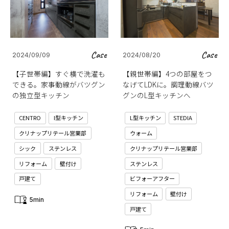
Case
Case
2024/09/09
2024/08/20
【子世帯編】すぐ横で洗濯も
【親世帯編】4つの部屋をつ
できる。家事動線がバツグン
なげてLDKに。調理動線バツ
の独立型キッチン
グンのL型キッチンへ
CENTRO
I型キッチン
L型キッチン
STEDIA
クリナップリテール営業部
ウォーム
シック
ステンレス
クリナップリテール営業部
リフォーム
壁付け
ステンレス
戸建て
ビフォーアフター
リフォーム
壁付け
5min
戸建て