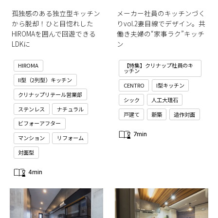
孤独感のある独立型キッチン
メーカー社員のキッチンづく
から脱却！ひと目惚れした
りvol.2妻目線でデザイン。共
HIROMAを囲んで回遊できる
働き夫婦の“家事ラク”キッチ
LDKに
ン
HIROMA
【特集】クリナップ社員のキ
ッチン
II型（2列型）キッチン
CENTRO
I型キッチン
クリナップリテール営業部
シック
人工大理石
ステンレス
ナチュラル
戸建て
新築
造作対面
ビフォーアフター
7min
マンション
リフォーム
対面型
4min