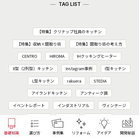
TAG LIST
【特集】クリナップ社員のキッチン
【特集】収納×間取り術
【特集】間取り術の考え方
CENTRO
HIROMA
IHクッキングヒーター
II型（2列型）キッチン
Instagram事例
I型キッチン
L型キッチン
rakuera
STEDIA
アイランドキッチン
アンティーク調
イベントレポート
インダストリアル
ヴィンテージ
ウォーム
お手入れ
ガスコンロ
カップボード（食器棚）
カフェ風
カラー系扉
基礎知識
選び方
事例集
リフォーム
アイデア
開発秘話