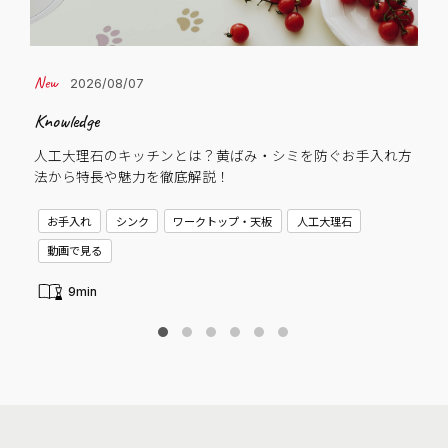
2026/08/07
Knowledge
Cas
人工大理石のキッチンとは？黄ばみ・シミを防ぐお手入れ方
子
法から特長や魅力を徹底解説！
C
お手入れ
シンク
ワークトップ・天板
人工大理石
新
動画で見る
9min