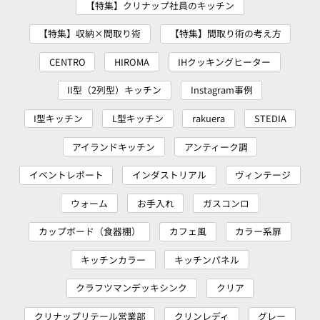
【特集】クリナップ社員のキッチン
【特集】収納×間取り術
【特集】間取り術の考え方
CENTRO
HIROMA
IHクッキングヒーター
II型（2列型）キッチン
Instagram事例
I型キッチン
L型キッチン
rakuera
STEDIA
アイランドキッチン
アンティーク調
イベントレポート
インダストリアル
ヴィンテージ
ウォーム
お手入れ
ガスコンロ
カップボード（食器棚）
カフェ風
カラー系扉
キッチンカラー
キッチンパネル
クラフツマンデッキシンク
クリア
クリナップリテール営業部
クリンレディ
グレー