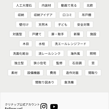
人工大理石
内装材
動画で見る
北欧
収納
収納アイデア
口コミ
吊戸棚
壁付け
天然木
子ども
安全対策
対面型
戸建て
扉・取手
新築
施設
木目
水栓
洗エールレンジフード
洗面化粧台
流レールシンク
海外風
照明
独立型
狭小住宅
監修
石目調
窓
素材
設備機器
費用
造作対面
間取り
間取り図あり
食洗機
クリナップ公式アカウント
follow us!