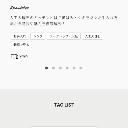
Knowledge
Cas
人工大理石のキッチンとは？黄ばみ・シミを防ぐお手入れ方
子
法から特長や魅力を徹底解説！
C
お手入れ
シンク
ワークトップ・天板
人工大理石
新
動画で見る
9min
TAG LIST