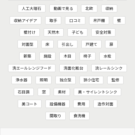
人工大理石
動画で見る
北欧
収納
収納アイデア
取手
口コミ
吊戸棚
壁
壁付け
天然木
子ども
安全対策
対面型
床
引出し
戸建て
扉
新築
施設
木目
椅子
水栓
洗エールレンジフード
洗面化粧台
流レールシンク
浄水器
照明
独立型
狭小住宅
監修
石目調
窓
素材
美・サイレントシンク
美コート
設備機器
費用
造作対面
間取り
食洗機