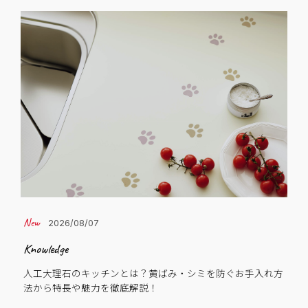
2026/08/07
Knowledge
Cas
人工大理石のキッチンとは？黄ばみ・シミを防ぐお手入れ方
子
法から特長や魅力を徹底解説！
C