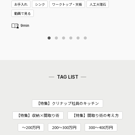
お手入れ
シンク
ワークトップ・天板
人工大理石
新
動画で見る
9min
TAG LIST
【特集】クリナップ社員のキッチン
【特集】収納×間取り術
【特集】間取り術の考え方
～200万円
200〜300万円
300～400万円