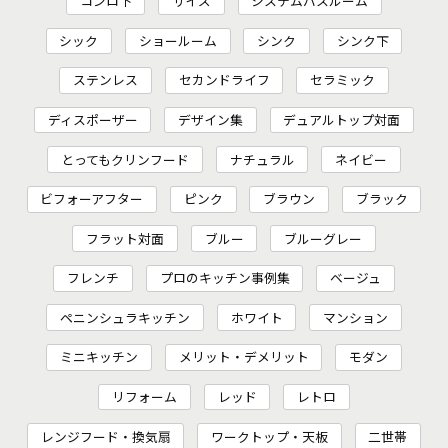
コンロ下
サイズ
システムバスルーム
シック
ショールーム
シンク
シンク下
ステンレス
セカンドライフ
セラミック
ディスポーザー
デザイン集
デュアルトップ対面
とってもクリンフード
ナチュラル
ネイビー
ビフォーアフター
ピンク
ブラウン
ブラック
フラット対面
ブルー
ブルーグレー
フレンチ
プロのキッチン事例集
ベージュ
ペニンシュラキッチン
ホワイト
マンション
ミニキッチン
メリット・デメリット
モダン
リフォーム
レッド
レトロ
レンジフード・換気扇
ワークトップ・天板
二世帯