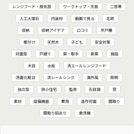
レンジフード・換気扇
ワークトップ・天板
二世帯
人工大理石
内装材
動画で見る
北欧
収納
収納アイデア
口コミ
吊戸棚
壁付け
天然木
子ども
安全対策
対面型
戸建て
扉・取手
新築
施設
木目
水栓
洗エールレンジフード
洗面化粧台
流レールシンク
海外風
照明
独立型
狭小住宅
監修
石目調
窓
素材
設備機器
費用
造作対面
間取り
間取り図あり
食洗機