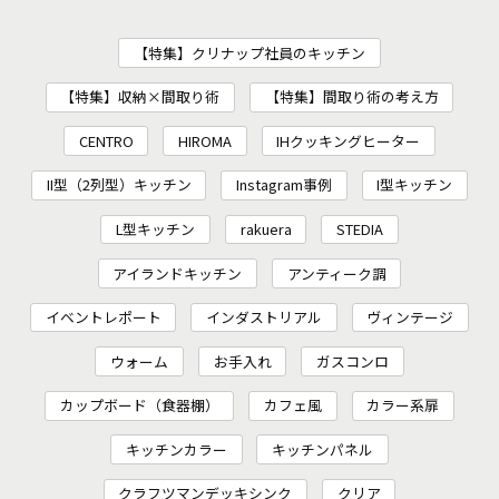
【特集】クリナップ社員のキッチン
【特集】収納×間取り術
【特集】間取り術の考え方
CENTRO
HIROMA
IHクッキングヒーター
II型（2列型）キッチン
Instagram事例
I型キッチン
L型キッチン
rakuera
STEDIA
アイランドキッチン
アンティーク調
イベントレポート
インダストリアル
ヴィンテージ
ウォーム
お手入れ
ガスコンロ
カップボード（食器棚）
カフェ風
カラー系扉
キッチンカラー
キッチンパネル
クラフツマンデッキシンク
クリア