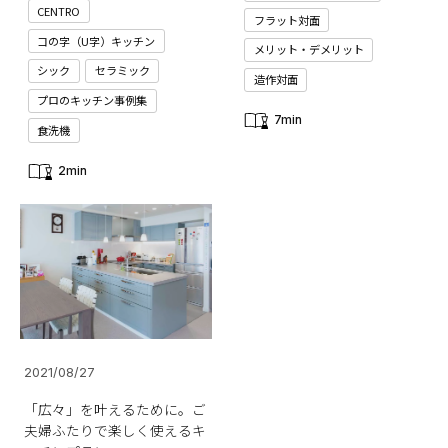
CENTRO
フラット対面
コの字（U字）キッチン
メリット・デメリット
シック
セラミック
造作対面
プロのキッチン事例集
7min
食洗機
2min
2021/08/27
「広々」を叶えるために。ご
夫婦ふたりで楽しく使えるキ