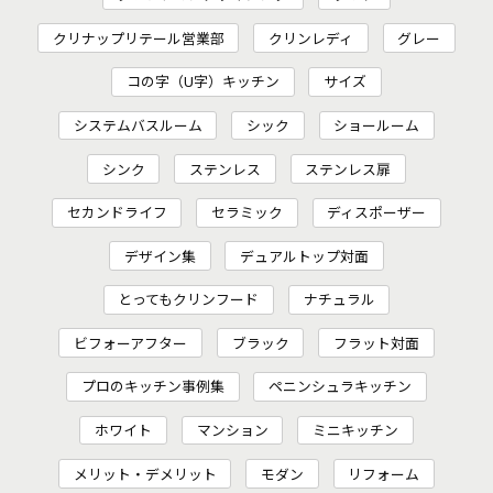
クリナップリテール営業部
クリンレディ
グレー
コの字（U字）キッチン
サイズ
システムバスルーム
シック
ショールーム
シンク
ステンレス
ステンレス扉
セカンドライフ
セラミック
ディスポーザー
デザイン集
デュアルトップ対面
とってもクリンフード
ナチュラル
ビフォーアフター
ブラック
フラット対面
プロのキッチン事例集
ペニンシュラキッチン
ホワイト
マンション
ミニキッチン
メリット・デメリット
モダン
リフォーム