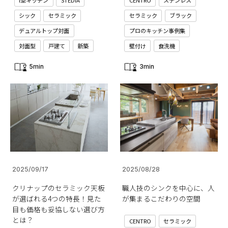
I型キッチン
STEDIA
CENTRO
ステンレス
シック
セラミック
セラミック
ブラック
デュアルトップ対面
プロのキッチン事例集
対面型
戸建て
新築
壁付け
食洗機
5min
3min
2025/09/17
2025/08/28
クリナップのセラミック天板
職人技のシンクを中心に、人
が選ばれる4つの特長！見た
が集まるこだわりの空間
目も価格も妥協しない選び方
とは？
CENTRO
セラミック