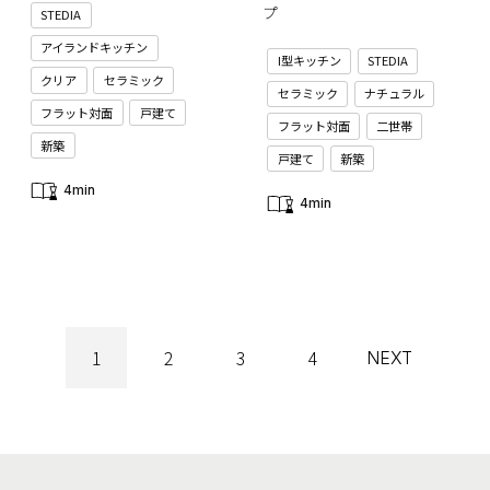
プ
STEDIA
アイランドキッチン
I型キッチン
STEDIA
クリア
セラミック
セラミック
ナチュラル
フラット対面
戸建て
フラット対面
二世帯
新築
戸建て
新築
4min
4min
1
2
3
4
NEXT