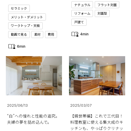
ナチュラル
フラット対面
セラミック
リフォーム
対面型
メリット・デメリット
戸建て
ワークトップ・天板
動画で見る
素材
費用
4min
6min
2025/06/13
2025/03/07
“白”への憧れと性能の追究。
【親世帯編】これで三代目！
夫婦の夢を詰め込んで。
料理教室に使える集大成のキ
ッチンも、やっぱりクリナッ