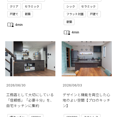
クリア
セラミック
シック
セラミック
戸建て
新築
フラット対面
戸建て
新築
4min
4min
2026/06/30
2026/06/03
工務店として大切にしている
デザインと機能を両立した心
「信頼感」「必要十分」を、
地のよい空間【プロのキッチ
自宅キッチンに集約
ン】