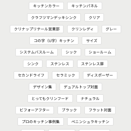
キッチンカラー
キッチンパネル
クラフツマンデッキシンク
クリア
クリナップリテール営業部
クリンレディ
グレー
コの字（U字）キッチン
サイズ
システムバスルーム
シック
ショールーム
シンク
ステンレス
ステンレス扉
セカンドライフ
セラミック
ディスポーザー
デザイン集
デュアルトップ対面
とってもクリンフード
ナチュラル
ビフォーアフター
ブラック
フラット対面
プロのキッチン事例集
ペニンシュラキッチン