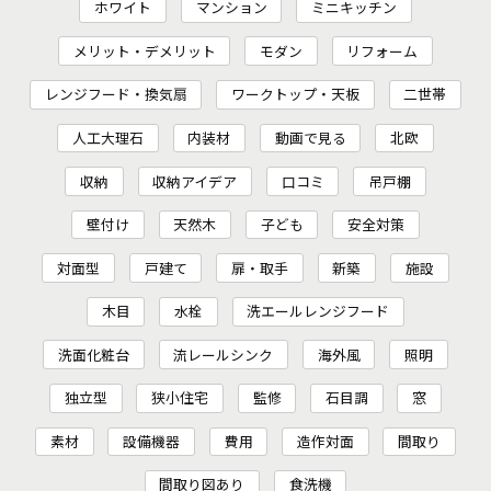
ホワイト
マンション
ミニキッチン
メリット・デメリット
モダン
リフォーム
レンジフード・換気扇
ワークトップ・天板
二世帯
人工大理石
内装材
動画で見る
北欧
収納
収納アイデア
口コミ
吊戸棚
壁付け
天然木
子ども
安全対策
対面型
戸建て
扉・取手
新築
施設
木目
水栓
洗エールレンジフード
洗面化粧台
流レールシンク
海外風
照明
独立型
狭小住宅
監修
石目調
窓
素材
設備機器
費用
造作対面
間取り
間取り図あり
食洗機